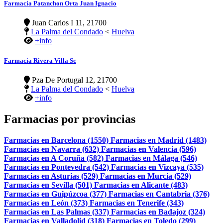
Farmacia Patanchon Orta Juan Ignacio
Juan Carlos I 11, 21700
La Palma del Condado
<
Huelva
+info
Farmacia Rivera Villa Sc
Pza De Portugal 12, 21700
La Palma del Condado
<
Huelva
+info
Farmacias por provincias
Farmacias en Barcelona (1550)
Farmacias en Madrid (1483)
Farmacias en Navarra (632)
Farmacias en Valencia (596)
Farmacias en A Coruña (582)
Farmacias en Málaga (546)
Farmacias en Pontevedra (542)
Farmacias en Vizcaya (535)
Farmacias en Asturias (529)
Farmacias en Murcia (529)
Farmacias en Sevilla (501)
Farmacias en Alicante (483)
Farmacias en Guipúzcoa (377)
Farmacias en Cantabria (376)
Farmacias en León (373)
Farmacias en Tenerife (343)
Farmacias en Las Palmas (337)
Farmacias en Badajoz (324)
Farmacias en Valladolid (318)
Farmacias en Toledo (299)