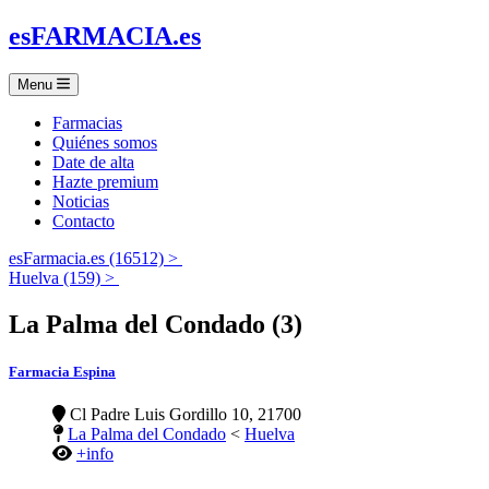
es
FARMACIA
.es
Menu
Farmacias
Quiénes somos
Date de alta
Hazte premium
Noticias
Contacto
esFarmacia.es (16512) >
Huelva (159) >
La Palma del Condado (3)
Farmacia Espina
Cl Padre Luis Gordillo 10, 21700
La Palma del Condado
<
Huelva
+info