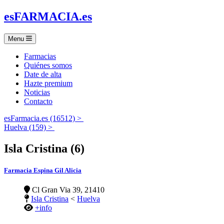
es
FARMACIA
.es
Menu
Farmacias
Quiénes somos
Date de alta
Hazte premium
Noticias
Contacto
esFarmacia.es (16512) >
Huelva (159) >
Isla Cristina (6)
Farmacia Espina Gil Alicia
Cl Gran Via 39, 21410
Isla Cristina
<
Huelva
+info