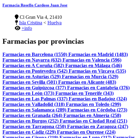
Farmacia Rosello Cardoso Juan Jose
Cl Gran Via 4, 21410
Isla Cristina
<
Huelva
+info
Farmacias por provincias
Farmacias en Barcelona (1550)
Farmacias en Madrid (1483)
Farmacias en Navarra (632)
Farmacias en Valencia (596)
Farmacias en A Coruña (582)
Farmacias en Málaga (546)
Farmacias en Pontevedra (542)
Farmacias en Vizcaya (535)
Farmacias en Asturias (529)
Farmacias en Murcia (529)
Farmacias en Sevilla (501)
Farmacias en Alicante (483)
Farmacias en Guipúzcoa (377)
Farmacias en Cantabria (376)
Farmacias en León (373)
Farmacias en Tenerife (343)
Farmacias en Las Palmas (337)
Farmacias en Badajoz (324)
Farmacias en Valladolid (318)
Farmacias en Toledo (299)
Farmacias en Salamanca (289)
Farmacias en Córdoba (273)
Farmacias en Granada (264)
Farmacias en Almería (258)
Farmacias en Burgos (252)
Farmacias en Ciudad Real (251)
Farmacias en Tarragona (250)
Farmacias en Zaragoza (247)
Farmacias en Cádiz (229)
Farmacias en Ourense (224)
Farmacias en Girona (219)
Farmacias en Lugo (217)
Farmacias