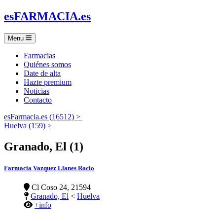
es
FARMACIA
.es
Menu
Farmacias
Quiénes somos
Date de alta
Hazte premium
Noticias
Contacto
esFarmacia.es (16512) >
Huelva (159) >
Granado, El (1)
Farmacia Vazquez Llanes Rocio
Cl Coso 24, 21594
Granado, El
<
Huelva
+info