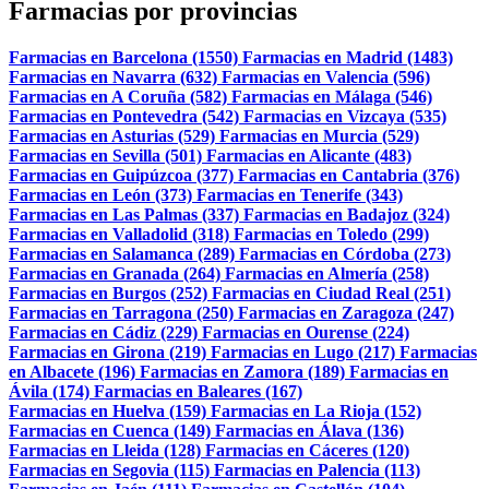
Farmacias por provincias
Farmacias en Barcelona (1550)
Farmacias en Madrid (1483)
Farmacias en Navarra (632)
Farmacias en Valencia (596)
Farmacias en A Coruña (582)
Farmacias en Málaga (546)
Farmacias en Pontevedra (542)
Farmacias en Vizcaya (535)
Farmacias en Asturias (529)
Farmacias en Murcia (529)
Farmacias en Sevilla (501)
Farmacias en Alicante (483)
Farmacias en Guipúzcoa (377)
Farmacias en Cantabria (376)
Farmacias en León (373)
Farmacias en Tenerife (343)
Farmacias en Las Palmas (337)
Farmacias en Badajoz (324)
Farmacias en Valladolid (318)
Farmacias en Toledo (299)
Farmacias en Salamanca (289)
Farmacias en Córdoba (273)
Farmacias en Granada (264)
Farmacias en Almería (258)
Farmacias en Burgos (252)
Farmacias en Ciudad Real (251)
Farmacias en Tarragona (250)
Farmacias en Zaragoza (247)
Farmacias en Cádiz (229)
Farmacias en Ourense (224)
Farmacias en Girona (219)
Farmacias en Lugo (217)
Farmacias
en Albacete (196)
Farmacias en Zamora (189)
Farmacias en
Ávila (174)
Farmacias en Baleares (167)
Farmacias en Huelva (159)
Farmacias en La Rioja (152)
Farmacias en Cuenca (149)
Farmacias en Álava (136)
Farmacias en Lleida (128)
Farmacias en Cáceres (120)
Farmacias en Segovia (115)
Farmacias en Palencia (113)