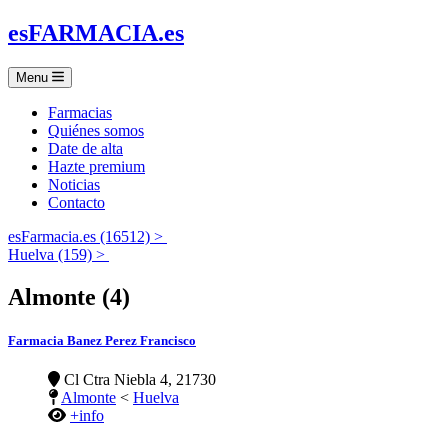
es
FARMACIA
.es
Menu
Farmacias
Quiénes somos
Date de alta
Hazte premium
Noticias
Contacto
esFarmacia.es (16512) >
Huelva (159) >
Almonte (4)
Farmacia Banez Perez Francisco
Cl Ctra Niebla 4, 21730
Almonte
<
Huelva
+info