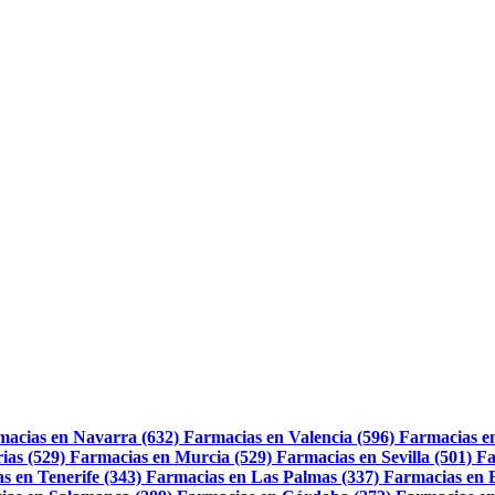
macias en Navarra (632)
Farmacias en Valencia (596)
Farmacias e
ias (529)
Farmacias en Murcia (529)
Farmacias en Sevilla (501)
Fa
s en Tenerife (343)
Farmacias en Las Palmas (337)
Farmacias en 