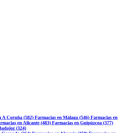
n A Coruña (582)
Farmacias en Málaga (546)
Farmacias en
rmacias en Alicante (483)
Farmacias en Guipúzcoa (377)
Badajoz (324)