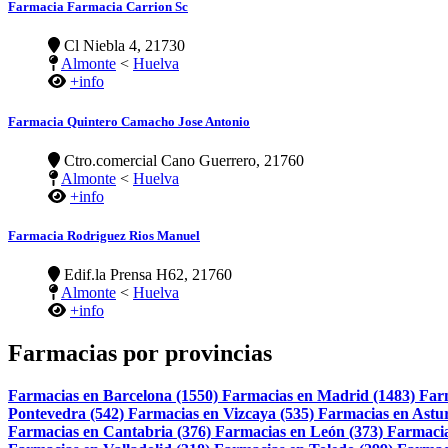
Farmacia Farmacia Carrion Sc
Cl Niebla 4, 21730
Almonte
<
Huelva
+info
Farmacia Quintero Camacho Jose Antonio
Ctro.comercial Cano Guerrero, 21760
Almonte
<
Huelva
+info
Farmacia Rodriguez Rios Manuel
Edif.la Prensa H62, 21760
Almonte
<
Huelva
+info
Farmacias por provincias
Farmacias en Barcelona (1550)
Farmacias en Madrid (1483)
Far
Pontevedra (542)
Farmacias en Vizcaya (535)
Farmacias en Astur
Farmacias en Cantabria (376)
Farmacias en León (373)
Farmacia