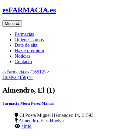
es
FARMACIA
.es
Menu
Farmacias
Quiénes somos
Date de alta
Hazte premium
Noticias
Contacto
esFarmacia.es (16512) >
Huelva (159) >
Almendro, El (1)
Farmacia Mora Perez Manuel
Cl Poeta Miguel Hernandez 14, 21593
Almendro, El
<
Huelva
+info