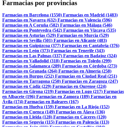
Farmacias por provincias
Farmacias en Barcelona (1550)
Farmacias en Madrid (1483)
Farmacias en Navarra (632)
Farmacias en Valencia (596)
Farmacias en A Coruña (582)
Farmacias en Málaga (546)
Farmacias en Pontevedra (542)
Farmacias en Vizcaya (535)
Farmacias en Asturias (529)
Farmacias en Murcia (529)
Farmacias en Sevilla (501)
Farmacias en Alicante (483)
Farmacias en Guipúzcoa (377)
Farmacias en Cantabria (376)
Farmacias en León (373)
Farmacias en Tenerife (343)
Farmacias en Las Palmas (337)
Farmacias en Badajoz (324)
Farmacias en Valladolid (318)
Farmacias en Toledo (299)
Farmacias en Salamanca (289)
Farmacias en Córdoba (273)
Farmacias en Granada (264)
Farmacias en Almería (258)
Farmacias en Burgos (252)
Farmacias en Ciudad Real (251)
Farmacias en Tarragona (250)
Farmacias en Zaragoza (247)
Farmacias en Cádiz (229)
Farmacias en Ourense (224)
Farmacias en Girona (219)
Farmacias en Lugo (217)
Farmacias
en Albacete (196)
Farmacias en Zamora (189)
Farmacias en
Ávila (174)
Farmacias en Baleares (167)
Farmacias en Huelva (159)
Farmacias en La Rioja (152)
Farmacias en Cuenca (149)
Farmacias en Álava (136)
Farmacias en Lleida (128)
Farmacias en Cáceres (120)
Farmacias en Segovia (115)
Farmacias en Palencia (113)