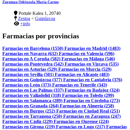
Zurutuza Odriozola Maria Carme
Portale Kalea 1, 20740
Zestoa
<
Guipúzcoa
+info
Farmacias por provincias
Farmacias en Barcelona (1550)
Farmacias en Madrid (1483)
Farmacias en Navarra (632)
Farmacias en Valencia (596)
Farmacias en A Coruña (582)
Farmacias en Málaga (546)
Farmacias en Pontevedra (542)
Farmacias en Vizcaya (535)
Farmacias en Asturias (529)
Farmacias en Murcia (529)
Farmacias en Sevilla (501)
Farmacias en Alicante (483)
Farmacias en Guipúzcoa (377)
Farmacias en Cantabria (376)
Farmacias en León (373)
Farmacias en Tenerife (343)
Farmacias en Las Palmas (337)
Farmacias en Badajoz (324)
Farmacias en Valladolid (318)
Farmacias en Toledo (299)
Farmacias en Salamanca (289)
Farmacias en Córdoba (273)
Farmacias en Granada (264)
Farmacias en Almería (258)
Farmacias en Burgos (252)
Farmacias en Ciudad Real (251)
Farmacias en Tarragona (250)
Farmacias en Zaragoza (247)
Farmacias en Cádiz (229)
Farmacias en Ourense (224)
Farmacias en Girona (219)
Farmacias en Lugo (217)
Farmacias