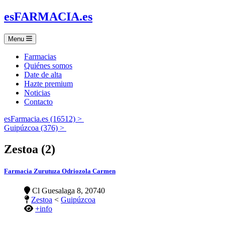
es
FARMACIA
.es
Menu
Farmacias
Quiénes somos
Date de alta
Hazte premium
Noticias
Contacto
esFarmacia.es (16512) >
Guipúzcoa (376) >
Zestoa (2)
Farmacia Zurutuza Odriozola Carmen
Cl Guesalaga 8, 20740
Zestoa
<
Guipúzcoa
+info