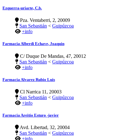
Ezquerra-uriarte, C.b.
Pza. Ventaberri, 2, 20009
San Sebastián
<
Guipúzcoa
+info
Farmacia Alberdi Echave, Joaquin
C/ Duque De Mandas, 47, 20012
San Sebastián
<
Guipúzcoa
+info
Farmacia Alvarez Rubio Luis
Cl Narrica 11, 20003
San Sebastián
<
Guipúzcoa
+info
Farmacia Areitio Esturo -javier
Avd. Libertad, 32, 20004
San Sebastián
<
Guipúzcoa
+info