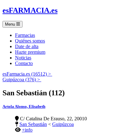
es
FARMACIA
.es
Menu
Farmacias
Quiénes somos
Date de alta
Hazte premium
Noticias
Contacto
esFarmacia.es (16512) >
Guipúzcoa (376) >
San Sebastián (112)
Artola Alonso, Elisabeth
C/ Catalina De Erauso, 22, 20010
San Sebastián
<
Guipúzcoa
+info