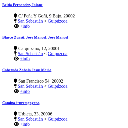
Beitia Fernandez, Jaione
C/ Peña Y Goñi, 9 Bajo, 20002
San Sebastián
<
Guipúzcoa
+info
Blasco Zuasti, Jose Manuel, Jose Manuel
Carquizano, 12, 20001
San Sebastián
<
Guipúzcoa
+info
Cabezudo Zabala Jesus Maria
San Francisco 54, 20002
San Sebastián
<
Guipúzcoa
+info
Camino-iruretagoyena,
Urbieta, 33, 20006
San Sebastián
<
Guipúzcoa
+info