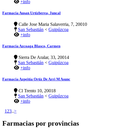
+info
Farmacia Ausan Urtizberea, Juncal
Calle Jose Maria Salaverria, 7, 20010
San Sebastián
<
Guipúzcoa
+info
Farmacia Azcoaga Blasco, Carmen
Sierra De Aralar, 33, 20014
San Sebastián
<
Guipúzcoa
+info
Farmacia Azpeitia Ortiz De Arri M Asunc
Cl Trento 10, 20018
San Sebastián
<
Guipúzcoa
+info
1
2
3
..
>
Farmacias por provincias