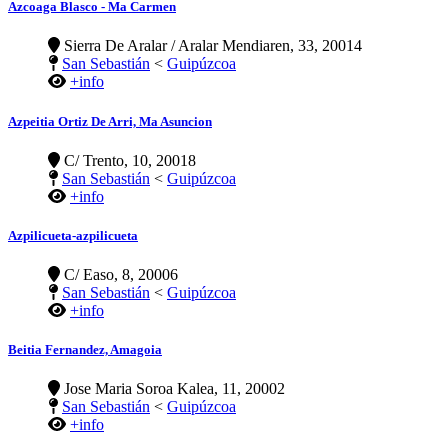
Azcoaga Blasco - Ma Carmen
Sierra De Aralar / Aralar Mendiaren, 33, 20014
San Sebastián
<
Guipúzcoa
+info
Azpeitia Ortiz De Arri, Ma Asuncion
C/ Trento, 10, 20018
San Sebastián
<
Guipúzcoa
+info
Azpilicueta-azpilicueta
C/ Easo, 8, 20006
San Sebastián
<
Guipúzcoa
+info
Beitia Fernandez, Amagoia
Jose Maria Soroa Kalea, 11, 20002
San Sebastián
<
Guipúzcoa
+info