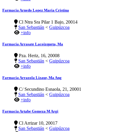
Farmacia Arnedo Lopez Maria Cristina
Cl Ntra Sra Pilar 1 Bajo, 20014
San Sebastián
<
Guipúzcoa
+info
Farmacia Arrasate Lacoizqueta, Ma
Pza. Heriz, 16, 20008
San Sebastián
<
Guipúzcoa
+info
Farmacia Arrazola Lizaur, Ma Ang
C/ Secundino Esnaola, 21, 20001
San Sebastián
<
Guipúzcoa
+info
Farmacia Artabe Gomeza M Argi
Cl Arrizar 10, 20017
San Sebastián
<
Guipúzcoa