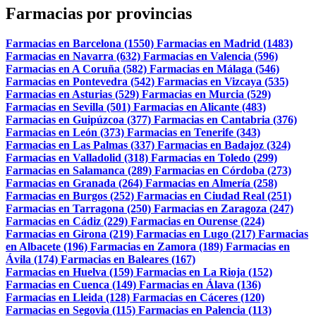
Farmacias por provincias
Farmacias en Barcelona (1550)
Farmacias en Madrid (1483)
Farmacias en Navarra (632)
Farmacias en Valencia (596)
Farmacias en A Coruña (582)
Farmacias en Málaga (546)
Farmacias en Pontevedra (542)
Farmacias en Vizcaya (535)
Farmacias en Asturias (529)
Farmacias en Murcia (529)
Farmacias en Sevilla (501)
Farmacias en Alicante (483)
Farmacias en Guipúzcoa (377)
Farmacias en Cantabria (376)
Farmacias en León (373)
Farmacias en Tenerife (343)
Farmacias en Las Palmas (337)
Farmacias en Badajoz (324)
Farmacias en Valladolid (318)
Farmacias en Toledo (299)
Farmacias en Salamanca (289)
Farmacias en Córdoba (273)
Farmacias en Granada (264)
Farmacias en Almería (258)
Farmacias en Burgos (252)
Farmacias en Ciudad Real (251)
Farmacias en Tarragona (250)
Farmacias en Zaragoza (247)
Farmacias en Cádiz (229)
Farmacias en Ourense (224)
Farmacias en Girona (219)
Farmacias en Lugo (217)
Farmacias
en Albacete (196)
Farmacias en Zamora (189)
Farmacias en
Ávila (174)
Farmacias en Baleares (167)
Farmacias en Huelva (159)
Farmacias en La Rioja (152)
Farmacias en Cuenca (149)
Farmacias en Álava (136)
Farmacias en Lleida (128)
Farmacias en Cáceres (120)
Farmacias en Segovia (115)
Farmacias en Palencia (113)