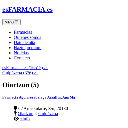
es
FARMACIA
.es
Menu
Farmacias
Quiénes somos
Date de alta
Hazte premium
Noticias
Contacto
esFarmacia.es (16512) >
Guipúzcoa (376) >
Oiartzun (5)
Farmacia Aguirrezabalaga Arzallus, Ana Ma
C/ Arraskularre, S/n, 20180
Oiartzun
<
Guipúzcoa
+info