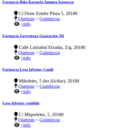
Farmacia Btka Karmele Antunez Irastorza
Cl Done Eztebe Plaza 5, 20180
Oiartzun
<
Guipúzcoa
+info
Farmacia Gorostiaga Ganzarain, Mi
Calle Lartzabal Etxadia, Z/g, 20180
Oiartzun
<
Guipúzcoa
+info
Farmacia Losa Iglesias, Candi
Mikeletes, 5 (bo Alcibar), 20180
Oiartzun
<
Guipúzcoa
+info
Losa Iglesias -candida
C/ Miqueletes, 5, 20180
Oiartzun
<
Guipúzcoa
+info