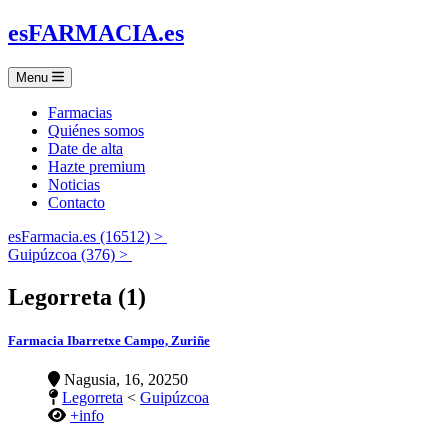
es
FARMACIA
.es
Menu
Farmacias
Quiénes somos
Date de alta
Hazte premium
Noticias
Contacto
esFarmacia.es (16512) >
Guipúzcoa (376) >
Legorreta (1)
Farmacia Ibarretxe Campo, Zuriñe
Nagusia, 16, 20250
Legorreta
<
Guipúzcoa
+info