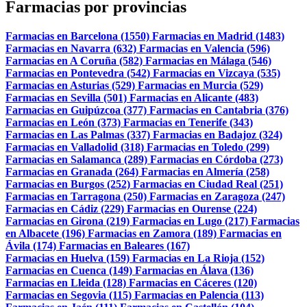
Farmacias por provincias
Farmacias en Barcelona (1550)
Farmacias en Madrid (1483)
Farmacias en Navarra (632)
Farmacias en Valencia (596)
Farmacias en A Coruña (582)
Farmacias en Málaga (546)
Farmacias en Pontevedra (542)
Farmacias en Vizcaya (535)
Farmacias en Asturias (529)
Farmacias en Murcia (529)
Farmacias en Sevilla (501)
Farmacias en Alicante (483)
Farmacias en Guipúzcoa (377)
Farmacias en Cantabria (376)
Farmacias en León (373)
Farmacias en Tenerife (343)
Farmacias en Las Palmas (337)
Farmacias en Badajoz (324)
Farmacias en Valladolid (318)
Farmacias en Toledo (299)
Farmacias en Salamanca (289)
Farmacias en Córdoba (273)
Farmacias en Granada (264)
Farmacias en Almería (258)
Farmacias en Burgos (252)
Farmacias en Ciudad Real (251)
Farmacias en Tarragona (250)
Farmacias en Zaragoza (247)
Farmacias en Cádiz (229)
Farmacias en Ourense (224)
Farmacias en Girona (219)
Farmacias en Lugo (217)
Farmacias
en Albacete (196)
Farmacias en Zamora (189)
Farmacias en
Ávila (174)
Farmacias en Baleares (167)
Farmacias en Huelva (159)
Farmacias en La Rioja (152)
Farmacias en Cuenca (149)
Farmacias en Álava (136)
Farmacias en Lleida (128)
Farmacias en Cáceres (120)
Farmacias en Segovia (115)
Farmacias en Palencia (113)