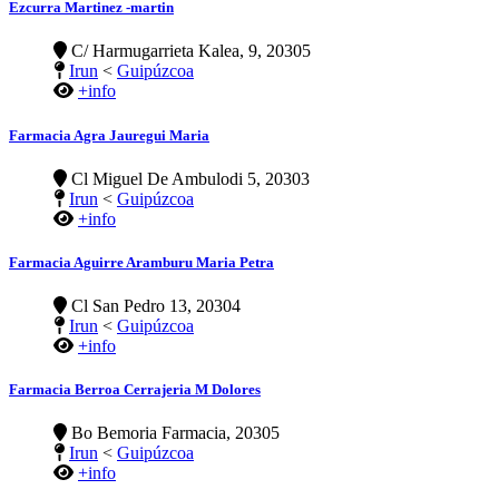
Ezcurra Martinez -martin
C/ Harmugarrieta Kalea, 9, 20305
Irun
<
Guipúzcoa
+info
Farmacia Agra Jauregui Maria
Cl Miguel De Ambulodi 5, 20303
Irun
<
Guipúzcoa
+info
Farmacia Aguirre Aramburu Maria Petra
Cl San Pedro 13, 20304
Irun
<
Guipúzcoa
+info
Farmacia Berroa Cerrajeria M Dolores
Bo Bemoria Farmacia, 20305
Irun
<
Guipúzcoa
+info