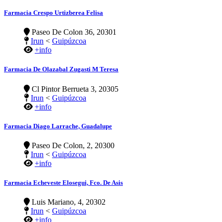
Farmacia Crespo Urtizberea Felisa
Paseo De Colon 36, 20301
Irun
<
Guipúzcoa
+info
Farmacia De Olazabal Zugasti M Teresa
Cl Pintor Berrueta 3, 20305
Irun
<
Guipúzcoa
+info
Farmacia Diago Larrache, Guadalupe
Paseo De Colon, 2, 20300
Irun
<
Guipúzcoa
+info
Farmacia Echeveste Elosegui, Fco. De Asis
Luis Mariano, 4, 20302
Irun
<
Guipúzcoa
+info