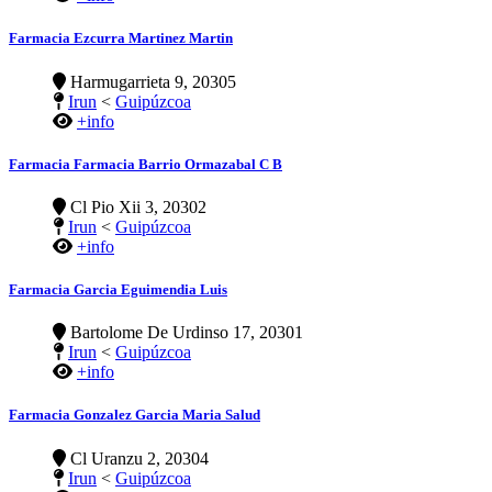
Farmacia Ezcurra Martinez Martin
Harmugarrieta 9, 20305
Irun
<
Guipúzcoa
+info
Farmacia Farmacia Barrio Ormazabal C B
Cl Pio Xii 3, 20302
Irun
<
Guipúzcoa
+info
Farmacia Garcia Eguimendia Luis
Bartolome De Urdinso 17, 20301
Irun
<
Guipúzcoa
+info
Farmacia Gonzalez Garcia Maria Salud
Cl Uranzu 2, 20304
Irun
<
Guipúzcoa