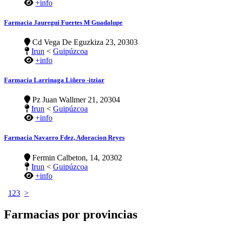
+info
Farmacia Jauregui Fuertes M Guadalupe
Cd Vega De Eguzkiza 23, 20303
Irun
<
Guipúzcoa
+info
Farmacia Larrinaga Liñero -itziar
Pz Juan Wallmer 21, 20304
Irun
<
Guipúzcoa
+info
Farmacia Navarro Fdez, Adoracion Reyes
Fermin Calbeton, 14, 20302
Irun
<
Guipúzcoa
+info
1
2
3
>
Farmacias por provincias