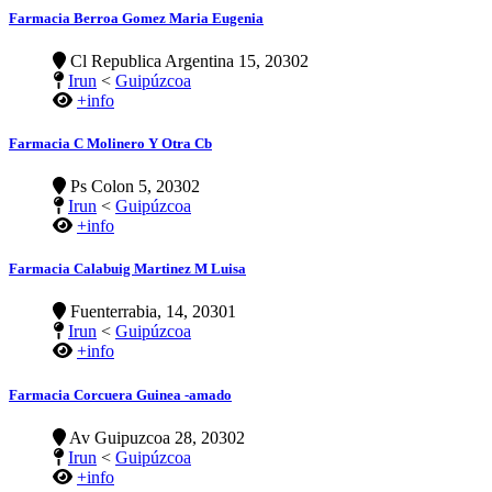
Farmacia Berroa Gomez Maria Eugenia
Cl Republica Argentina 15, 20302
Irun
<
Guipúzcoa
+info
Farmacia C Molinero Y Otra Cb
Ps Colon 5, 20302
Irun
<
Guipúzcoa
+info
Farmacia Calabuig Martinez M Luisa
Fuenterrabia, 14, 20301
Irun
<
Guipúzcoa
+info
Farmacia Corcuera Guinea -amado
Av Guipuzcoa 28, 20302
Irun
<
Guipúzcoa
+info