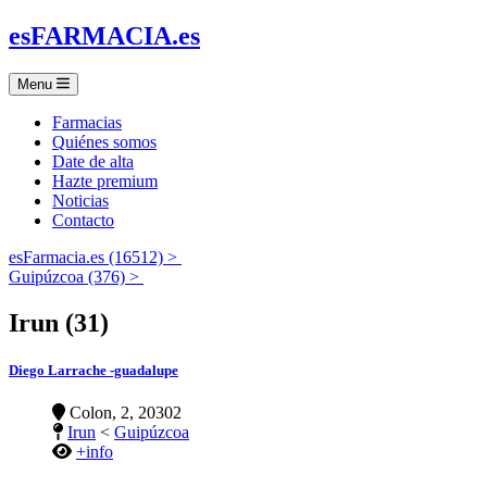
es
FARMACIA
.es
Menu
Farmacias
Quiénes somos
Date de alta
Hazte premium
Noticias
Contacto
esFarmacia.es (16512) >
Guipúzcoa (376) >
Irun (31)
Diego Larrache -guadalupe
Colon, 2, 20302
Irun
<
Guipúzcoa
+info