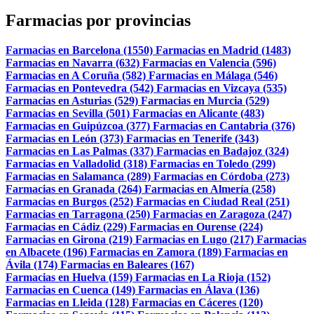
Farmacias por provincias
Farmacias en Barcelona (1550)
Farmacias en Madrid (1483)
Farmacias en Navarra (632)
Farmacias en Valencia (596)
Farmacias en A Coruña (582)
Farmacias en Málaga (546)
Farmacias en Pontevedra (542)
Farmacias en Vizcaya (535)
Farmacias en Asturias (529)
Farmacias en Murcia (529)
Farmacias en Sevilla (501)
Farmacias en Alicante (483)
Farmacias en Guipúzcoa (377)
Farmacias en Cantabria (376)
Farmacias en León (373)
Farmacias en Tenerife (343)
Farmacias en Las Palmas (337)
Farmacias en Badajoz (324)
Farmacias en Valladolid (318)
Farmacias en Toledo (299)
Farmacias en Salamanca (289)
Farmacias en Córdoba (273)
Farmacias en Granada (264)
Farmacias en Almería (258)
Farmacias en Burgos (252)
Farmacias en Ciudad Real (251)
Farmacias en Tarragona (250)
Farmacias en Zaragoza (247)
Farmacias en Cádiz (229)
Farmacias en Ourense (224)
Farmacias en Girona (219)
Farmacias en Lugo (217)
Farmacias
en Albacete (196)
Farmacias en Zamora (189)
Farmacias en
Ávila (174)
Farmacias en Baleares (167)
Farmacias en Huelva (159)
Farmacias en La Rioja (152)
Farmacias en Cuenca (149)
Farmacias en Álava (136)
Farmacias en Lleida (128)
Farmacias en Cáceres (120)