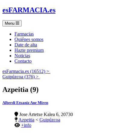
es
FARMACIA
.es
Menu
Farmacias
Quiénes somos
Date de alta
Hazte premium
Noticias
Contacto
esFarmacia.es (16512) >
Guipúzcoa (376) >
Azpeitia (9)
Alberdi Etxaniz Ane Miren
Jose Artetxe Kalea 6, 20730
Azpeitia
<
Guipúzcoa
+info