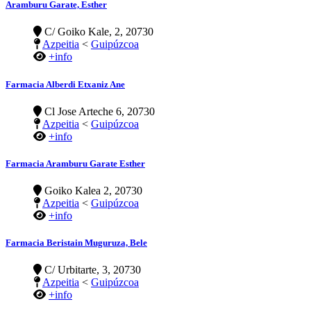
Aramburu Garate, Esther
C/ Goiko Kale, 2, 20730
Azpeitia
<
Guipúzcoa
+info
Farmacia Alberdi Etxaniz Ane
Cl Jose Arteche 6, 20730
Azpeitia
<
Guipúzcoa
+info
Farmacia Aramburu Garate Esther
Goiko Kalea 2, 20730
Azpeitia
<
Guipúzcoa
+info
Farmacia Beristain Muguruza, Bele
C/ Urbitarte, 3, 20730
Azpeitia
<
Guipúzcoa
+info