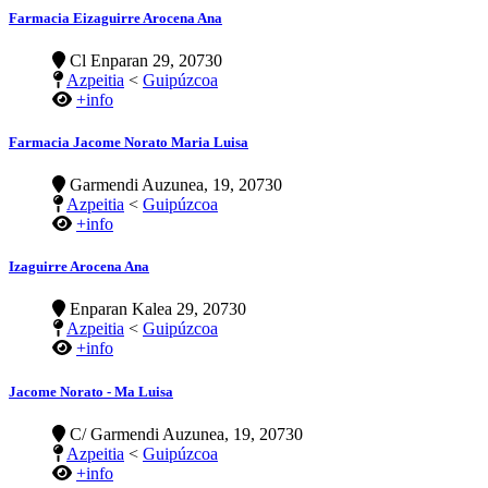
Farmacia Eizaguirre Arocena Ana
Cl Enparan 29, 20730
Azpeitia
<
Guipúzcoa
+info
Farmacia Jacome Norato Maria Luisa
Garmendi Auzunea, 19, 20730
Azpeitia
<
Guipúzcoa
+info
Izaguirre Arocena Ana
Enparan Kalea 29, 20730
Azpeitia
<
Guipúzcoa
+info
Jacome Norato - Ma Luisa
C/ Garmendi Auzunea, 19, 20730
Azpeitia
<
Guipúzcoa
+info