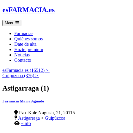
es
FARMACIA
.es
Menu
Farmacias
Quiénes somos
Date de alta
Hazte premium
Noticias
Contacto
esFarmacia.es (16512) >
Guipúzcoa (376) >
Astigarraga (1)
Farmacia Maria Aguado
Pza. Kale Nagusia, 21, 20115
Astigarraga
<
Guipúzcoa
+info