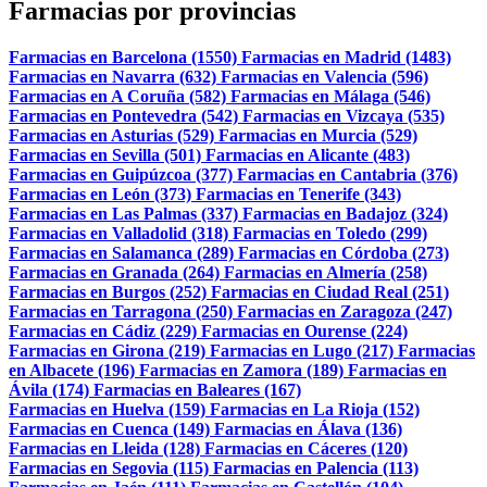
Farmacias por provincias
Farmacias en Barcelona (1550)
Farmacias en Madrid (1483)
Farmacias en Navarra (632)
Farmacias en Valencia (596)
Farmacias en A Coruña (582)
Farmacias en Málaga (546)
Farmacias en Pontevedra (542)
Farmacias en Vizcaya (535)
Farmacias en Asturias (529)
Farmacias en Murcia (529)
Farmacias en Sevilla (501)
Farmacias en Alicante (483)
Farmacias en Guipúzcoa (377)
Farmacias en Cantabria (376)
Farmacias en León (373)
Farmacias en Tenerife (343)
Farmacias en Las Palmas (337)
Farmacias en Badajoz (324)
Farmacias en Valladolid (318)
Farmacias en Toledo (299)
Farmacias en Salamanca (289)
Farmacias en Córdoba (273)
Farmacias en Granada (264)
Farmacias en Almería (258)
Farmacias en Burgos (252)
Farmacias en Ciudad Real (251)
Farmacias en Tarragona (250)
Farmacias en Zaragoza (247)
Farmacias en Cádiz (229)
Farmacias en Ourense (224)
Farmacias en Girona (219)
Farmacias en Lugo (217)
Farmacias
en Albacete (196)
Farmacias en Zamora (189)
Farmacias en
Ávila (174)
Farmacias en Baleares (167)
Farmacias en Huelva (159)
Farmacias en La Rioja (152)
Farmacias en Cuenca (149)
Farmacias en Álava (136)
Farmacias en Lleida (128)
Farmacias en Cáceres (120)
Farmacias en Segovia (115)
Farmacias en Palencia (113)