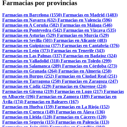
Farmacias por provincias
Farmacias en Barcelona (1550)
Farmacias en Madrid (1483)
Farmacias en Navarra (632)
Farmacias en Valencia (596)
Farmacias en A Coruña (582)
Farmacias en Málaga (546)
Farmacias en Pontevedra (542)
Farmacias en Vizcaya (535)
Farmacias en Asturias (529)
Farmacias en Murcia (529)
Farmacias en Sevilla (501)
Farmacias en Alicante (483)
Farmacias en Guipúzcoa (377)
Farmacias en Cantabria (376)
Farmacias en León (373)
Farmacias en Tenerife (343)
Farmacias en Las Palmas (337)
Farmacias en Badajoz (324)
Farmacias en Valladolid (318)
Farmacias en Toledo (299)
Farmacias en Salamanca (289)
Farmacias en Córdoba (273)
Farmacias en Granada (264)
Farmacias en Almería (258)
Farmacias en Burgos (252)
Farmacias en Ciudad Real (251)
Farmacias en Tarragona (250)
Farmacias en Zaragoza (247)
Farmacias en Cádiz (229)
Farmacias en Ourense (224)
Farmacias en Girona (219)
Farmacias en Lugo (217)
Farmacias
en Albacete (196)
Farmacias en Zamora (189)
Farmacias en
Ávila (174)
Farmacias en Baleares (167)
Farmacias en Huelva (159)
Farmacias en La Rioja (152)
Farmacias en Cuenca (149)
Farmacias en Álava (136)
Farmacias en Lleida (128)
Farmacias en Cáceres (120)
Farmacias en Segovia (115)
Farmacias en Palencia (113)