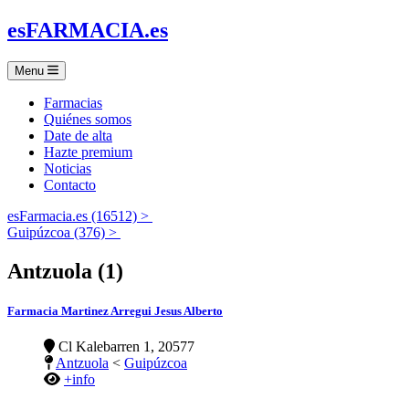
es
FARMACIA
.es
Menu
Farmacias
Quiénes somos
Date de alta
Hazte premium
Noticias
Contacto
esFarmacia.es (16512) >
Guipúzcoa (376) >
Antzuola (1)
Farmacia Martinez Arregui Jesus Alberto
Cl Kalebarren 1, 20577
Antzuola
<
Guipúzcoa
+info