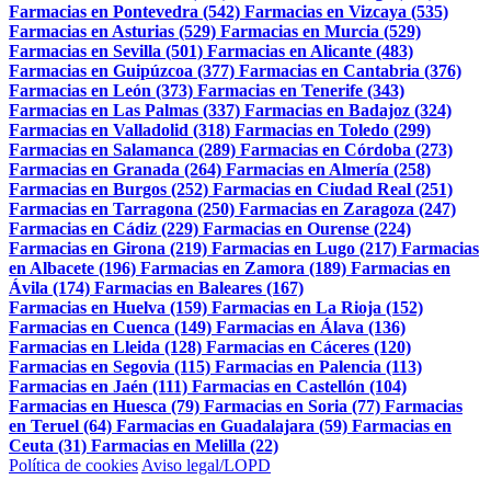
Farmacias en Pontevedra (542)
Farmacias en Vizcaya (535)
Farmacias en Asturias (529)
Farmacias en Murcia (529)
Farmacias en Sevilla (501)
Farmacias en Alicante (483)
Farmacias en Guipúzcoa (377)
Farmacias en Cantabria (376)
Farmacias en León (373)
Farmacias en Tenerife (343)
Farmacias en Las Palmas (337)
Farmacias en Badajoz (324)
Farmacias en Valladolid (318)
Farmacias en Toledo (299)
Farmacias en Salamanca (289)
Farmacias en Córdoba (273)
Farmacias en Granada (264)
Farmacias en Almería (258)
Farmacias en Burgos (252)
Farmacias en Ciudad Real (251)
Farmacias en Tarragona (250)
Farmacias en Zaragoza (247)
Farmacias en Cádiz (229)
Farmacias en Ourense (224)
Farmacias en Girona (219)
Farmacias en Lugo (217)
Farmacias
en Albacete (196)
Farmacias en Zamora (189)
Farmacias en
Ávila (174)
Farmacias en Baleares (167)
Farmacias en Huelva (159)
Farmacias en La Rioja (152)
Farmacias en Cuenca (149)
Farmacias en Álava (136)
Farmacias en Lleida (128)
Farmacias en Cáceres (120)
Farmacias en Segovia (115)
Farmacias en Palencia (113)
Farmacias en Jaén (111)
Farmacias en Castellón (104)
Farmacias en Huesca (79)
Farmacias en Soria (77)
Farmacias
en Teruel (64)
Farmacias en Guadalajara (59)
Farmacias en
Ceuta (31)
Farmacias en Melilla (22)
Política de cookies
Aviso legal/LOPD