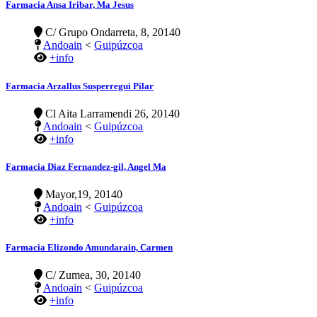
Farmacia Ansa Iribar, Ma Jesus
C/ Grupo Ondarreta, 8, 20140
Andoain
<
Guipúzcoa
+info
Farmacia Arzallus Susperregui Pilar
Cl Aita Larramendi 26, 20140
Andoain
<
Guipúzcoa
+info
Farmacia Diaz Fernandez-gil, Angel Ma
Mayor,19, 20140
Andoain
<
Guipúzcoa
+info
Farmacia Elizondo Amundarain, Carmen
C/ Zumea, 30, 20140
Andoain
<
Guipúzcoa
+info