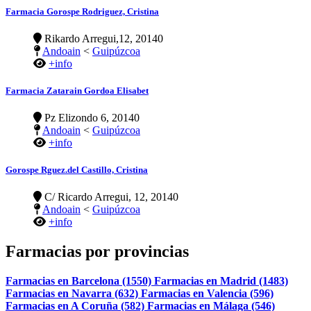
Farmacia Gorospe Rodriguez, Cristina
Rikardo Arregui,12, 20140
Andoain
<
Guipúzcoa
+info
Farmacia Zatarain Gordoa Elisabet
Pz Elizondo 6, 20140
Andoain
<
Guipúzcoa
+info
Gorospe Rguez.del Castillo, Cristina
C/ Ricardo Arregui, 12, 20140
Andoain
<
Guipúzcoa
+info
Farmacias por provincias
Farmacias en Barcelona (1550)
Farmacias en Madrid (1483)
Farmacias en Navarra (632)
Farmacias en Valencia (596)
Farmacias en A Coruña (582)
Farmacias en Málaga (546)