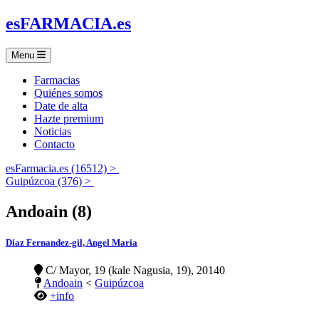
es
FARMACIA
.es
Menu
Farmacias
Quiénes somos
Date de alta
Hazte premium
Noticias
Contacto
esFarmacia.es (16512) >
Guipúzcoa (376) >
Andoain (8)
Diaz Fernandez-gil, Angel Maria
C/ Mayor, 19 (kale Nagusia, 19), 20140
Andoain
<
Guipúzcoa
+info