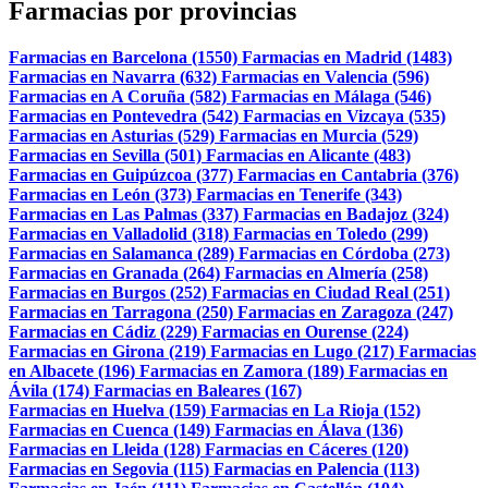
Farmacias por provincias
Farmacias en Barcelona (1550)
Farmacias en Madrid (1483)
Farmacias en Navarra (632)
Farmacias en Valencia (596)
Farmacias en A Coruña (582)
Farmacias en Málaga (546)
Farmacias en Pontevedra (542)
Farmacias en Vizcaya (535)
Farmacias en Asturias (529)
Farmacias en Murcia (529)
Farmacias en Sevilla (501)
Farmacias en Alicante (483)
Farmacias en Guipúzcoa (377)
Farmacias en Cantabria (376)
Farmacias en León (373)
Farmacias en Tenerife (343)
Farmacias en Las Palmas (337)
Farmacias en Badajoz (324)
Farmacias en Valladolid (318)
Farmacias en Toledo (299)
Farmacias en Salamanca (289)
Farmacias en Córdoba (273)
Farmacias en Granada (264)
Farmacias en Almería (258)
Farmacias en Burgos (252)
Farmacias en Ciudad Real (251)
Farmacias en Tarragona (250)
Farmacias en Zaragoza (247)
Farmacias en Cádiz (229)
Farmacias en Ourense (224)
Farmacias en Girona (219)
Farmacias en Lugo (217)
Farmacias
en Albacete (196)
Farmacias en Zamora (189)
Farmacias en
Ávila (174)
Farmacias en Baleares (167)
Farmacias en Huelva (159)
Farmacias en La Rioja (152)
Farmacias en Cuenca (149)
Farmacias en Álava (136)
Farmacias en Lleida (128)
Farmacias en Cáceres (120)
Farmacias en Segovia (115)
Farmacias en Palencia (113)