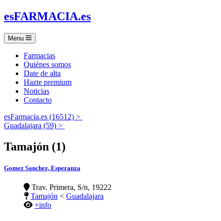
es
FARMACIA
.es
Menu
Farmacias
Quiénes somos
Date de alta
Hazte premium
Noticias
Contacto
esFarmacia.es (16512) >
Guadalajara (59) >
Tamajón (1)
Gomez Sanchez, Esperanza
Trav. Primera, S/n, 19222
Tamajón
<
Guadalajara
+info