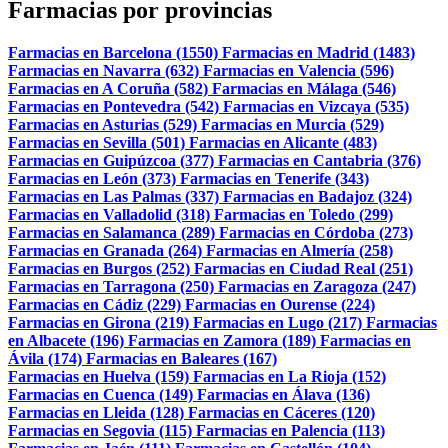
Farmacias por provincias
Farmacias en Barcelona (1550)
Farmacias en Madrid (1483)
Farmacias en Navarra (632)
Farmacias en Valencia (596)
Farmacias en A Coruña (582)
Farmacias en Málaga (546)
Farmacias en Pontevedra (542)
Farmacias en Vizcaya (535)
Farmacias en Asturias (529)
Farmacias en Murcia (529)
Farmacias en Sevilla (501)
Farmacias en Alicante (483)
Farmacias en Guipúzcoa (377)
Farmacias en Cantabria (376)
Farmacias en León (373)
Farmacias en Tenerife (343)
Farmacias en Las Palmas (337)
Farmacias en Badajoz (324)
Farmacias en Valladolid (318)
Farmacias en Toledo (299)
Farmacias en Salamanca (289)
Farmacias en Córdoba (273)
Farmacias en Granada (264)
Farmacias en Almería (258)
Farmacias en Burgos (252)
Farmacias en Ciudad Real (251)
Farmacias en Tarragona (250)
Farmacias en Zaragoza (247)
Farmacias en Cádiz (229)
Farmacias en Ourense (224)
Farmacias en Girona (219)
Farmacias en Lugo (217)
Farmacias
en Albacete (196)
Farmacias en Zamora (189)
Farmacias en
Ávila (174)
Farmacias en Baleares (167)
Farmacias en Huelva (159)
Farmacias en La Rioja (152)
Farmacias en Cuenca (149)
Farmacias en Álava (136)
Farmacias en Lleida (128)
Farmacias en Cáceres (120)
Farmacias en Segovia (115)
Farmacias en Palencia (113)