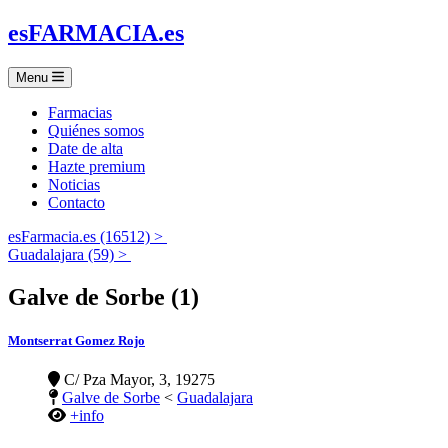
es
FARMACIA
.es
Menu
Farmacias
Quiénes somos
Date de alta
Hazte premium
Noticias
Contacto
esFarmacia.es (16512) >
Guadalajara (59) >
Galve de Sorbe (1)
Montserrat Gomez Rojo
C/ Pza Mayor, 3, 19275
Galve de Sorbe
<
Guadalajara
+info