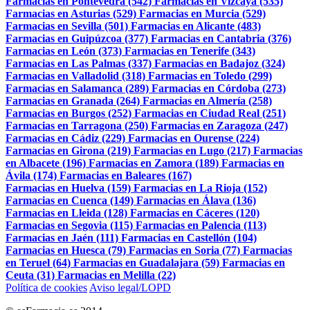
Farmacias en Pontevedra (542)
Farmacias en Vizcaya (535)
Farmacias en Asturias (529)
Farmacias en Murcia (529)
Farmacias en Sevilla (501)
Farmacias en Alicante (483)
Farmacias en Guipúzcoa (377)
Farmacias en Cantabria (376)
Farmacias en León (373)
Farmacias en Tenerife (343)
Farmacias en Las Palmas (337)
Farmacias en Badajoz (324)
Farmacias en Valladolid (318)
Farmacias en Toledo (299)
Farmacias en Salamanca (289)
Farmacias en Córdoba (273)
Farmacias en Granada (264)
Farmacias en Almería (258)
Farmacias en Burgos (252)
Farmacias en Ciudad Real (251)
Farmacias en Tarragona (250)
Farmacias en Zaragoza (247)
Farmacias en Cádiz (229)
Farmacias en Ourense (224)
Farmacias en Girona (219)
Farmacias en Lugo (217)
Farmacias
en Albacete (196)
Farmacias en Zamora (189)
Farmacias en
Ávila (174)
Farmacias en Baleares (167)
Farmacias en Huelva (159)
Farmacias en La Rioja (152)
Farmacias en Cuenca (149)
Farmacias en Álava (136)
Farmacias en Lleida (128)
Farmacias en Cáceres (120)
Farmacias en Segovia (115)
Farmacias en Palencia (113)
Farmacias en Jaén (111)
Farmacias en Castellón (104)
Farmacias en Huesca (79)
Farmacias en Soria (77)
Farmacias
en Teruel (64)
Farmacias en Guadalajara (59)
Farmacias en
Ceuta (31)
Farmacias en Melilla (22)
Política de cookies
Aviso legal/LOPD