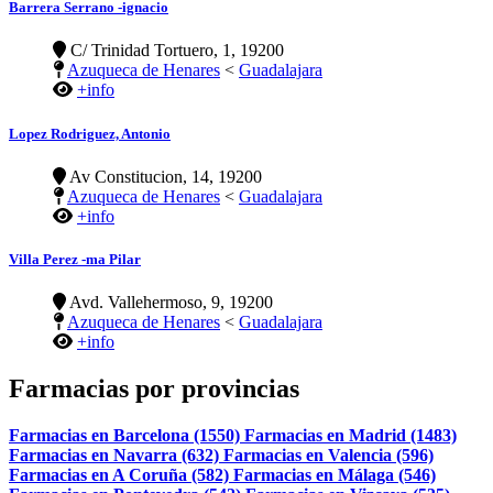
Barrera Serrano -ignacio
C/ Trinidad Tortuero, 1, 19200
Azuqueca de Henares
<
Guadalajara
+info
Lopez Rodriguez, Antonio
Av Constitucion, 14, 19200
Azuqueca de Henares
<
Guadalajara
+info
Villa Perez -ma Pilar
Avd. Vallehermoso, 9, 19200
Azuqueca de Henares
<
Guadalajara
+info
Farmacias por provincias
Farmacias en Barcelona (1550)
Farmacias en Madrid (1483)
Farmacias en Navarra (632)
Farmacias en Valencia (596)
Farmacias en A Coruña (582)
Farmacias en Málaga (546)