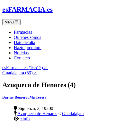
es
FARMACIA
.es
Menu
Farmacias
Quiénes somos
Date de alta
Hazte premium
Noticias
Contacto
esFarmacia.es (16512) >
Guadalajara (59) >
Azuqueca de Henares (4)
Barnes Romero, Ma Teresa
Siguenza, 2, 19200
Azuqueca de Henares
<
Guadalajara
+info