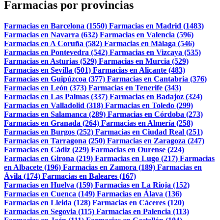
Farmacias por provincias
Farmacias en Barcelona (1550)
Farmacias en Madrid (1483)
Farmacias en Navarra (632)
Farmacias en Valencia (596)
Farmacias en A Coruña (582)
Farmacias en Málaga (546)
Farmacias en Pontevedra (542)
Farmacias en Vizcaya (535)
Farmacias en Asturias (529)
Farmacias en Murcia (529)
Farmacias en Sevilla (501)
Farmacias en Alicante (483)
Farmacias en Guipúzcoa (377)
Farmacias en Cantabria (376)
Farmacias en León (373)
Farmacias en Tenerife (343)
Farmacias en Las Palmas (337)
Farmacias en Badajoz (324)
Farmacias en Valladolid (318)
Farmacias en Toledo (299)
Farmacias en Salamanca (289)
Farmacias en Córdoba (273)
Farmacias en Granada (264)
Farmacias en Almería (258)
Farmacias en Burgos (252)
Farmacias en Ciudad Real (251)
Farmacias en Tarragona (250)
Farmacias en Zaragoza (247)
Farmacias en Cádiz (229)
Farmacias en Ourense (224)
Farmacias en Girona (219)
Farmacias en Lugo (217)
Farmacias
en Albacete (196)
Farmacias en Zamora (189)
Farmacias en
Ávila (174)
Farmacias en Baleares (167)
Farmacias en Huelva (159)
Farmacias en La Rioja (152)
Farmacias en Cuenca (149)
Farmacias en Álava (136)
Farmacias en Lleida (128)
Farmacias en Cáceres (120)
Farmacias en Segovia (115)
Farmacias en Palencia (113)