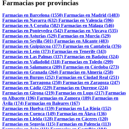
Farmacias por provincias
Farmacias en Barcelona (1550)
Farmacias en Madrid (1483)
Farmacias en Navarra (632)
Farmacias en Valencia (596)
Farmacias en A Coruña (582)
Farmacias en Málaga (546)
Farmacias en Pontevedra (542)
Farmacias en Vizcaya (535)
Farmacias en Asturias (529)
Farmacias en Murcia (529)
Farmacias en Sevilla (501)
Farmacias en Alicante (483)
Farmacias en Guipúzcoa (377)
Farmacias en Cantabria (376)
Farmacias en León (373)
Farmacias en Tenerife (343)
Farmacias en Las Palmas (337)
Farmacias en Badajoz (324)
Farmacias en Valladolid (318)
Farmacias en Toledo (299)
Farmacias en Salamanca (289)
Farmacias en Córdoba (273)
Farmacias en Granada (264)
Farmacias en Almería (258)
Farmacias en Burgos (252)
Farmacias en Ciudad Real (251)
Farmacias en Tarragona (250)
Farmacias en Zaragoza (247)
Farmacias en Cádiz (229)
Farmacias en Ourense (224)
Farmacias en Girona (219)
Farmacias en Lugo (217)
Farmacias
en Albacete (196)
Farmacias en Zamora (189)
Farmacias en
Ávila (174)
Farmacias en Baleares (167)
Farmacias en Huelva (159)
Farmacias en La Rioja (152)
Farmacias en Cuenca (149)
Farmacias en Álava (136)
Farmacias en Lleida (128)
Farmacias en Cáceres (120)
Farmacias en Segovia (115)
Farmacias en Palencia (113)