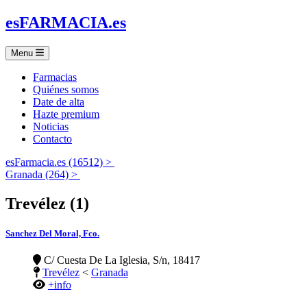
es
FARMACIA
.es
Menu
Farmacias
Quiénes somos
Date de alta
Hazte premium
Noticias
Contacto
esFarmacia.es (16512) >
Granada (264) >
Trevélez (1)
Sanchez Del Moral, Fco.
C/ Cuesta De La Iglesia, S/n, 18417
Trevélez
<
Granada
+info