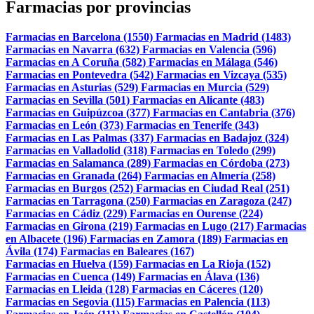
Farmacias por provincias
Farmacias en Barcelona (1550)
Farmacias en Madrid (1483)
Farmacias en Navarra (632)
Farmacias en Valencia (596)
Farmacias en A Coruña (582)
Farmacias en Málaga (546)
Farmacias en Pontevedra (542)
Farmacias en Vizcaya (535)
Farmacias en Asturias (529)
Farmacias en Murcia (529)
Farmacias en Sevilla (501)
Farmacias en Alicante (483)
Farmacias en Guipúzcoa (377)
Farmacias en Cantabria (376)
Farmacias en León (373)
Farmacias en Tenerife (343)
Farmacias en Las Palmas (337)
Farmacias en Badajoz (324)
Farmacias en Valladolid (318)
Farmacias en Toledo (299)
Farmacias en Salamanca (289)
Farmacias en Córdoba (273)
Farmacias en Granada (264)
Farmacias en Almería (258)
Farmacias en Burgos (252)
Farmacias en Ciudad Real (251)
Farmacias en Tarragona (250)
Farmacias en Zaragoza (247)
Farmacias en Cádiz (229)
Farmacias en Ourense (224)
Farmacias en Girona (219)
Farmacias en Lugo (217)
Farmacias
en Albacete (196)
Farmacias en Zamora (189)
Farmacias en
Ávila (174)
Farmacias en Baleares (167)
Farmacias en Huelva (159)
Farmacias en La Rioja (152)
Farmacias en Cuenca (149)
Farmacias en Álava (136)
Farmacias en Lleida (128)
Farmacias en Cáceres (120)
Farmacias en Segovia (115)
Farmacias en Palencia (113)