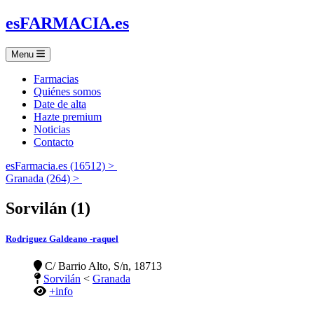
es
FARMACIA
.es
Menu
Farmacias
Quiénes somos
Date de alta
Hazte premium
Noticias
Contacto
esFarmacia.es (16512) >
Granada (264) >
Sorvilán (1)
Rodriguez Galdeano -raquel
C/ Barrio Alto, S/n, 18713
Sorvilán
<
Granada
+info