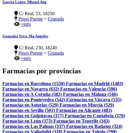
Garcia Lopez, Miguel Ang
C/ Real, 53, 18250
Pinos Puente
<
Granada
+info
Gonzalez Vera, Ma Angeles
C/ Real, 230, 18240
Pinos Puente
<
Granada
+info
Farmacias por provincias
Farmacias en Barcelona (1550)
Farmacias en Madrid (1483)
Farmacias en Navarra (632)
Farmacias en Valencia (596)
Farmacias en A Coruña (582)
Farmacias en Málaga (546)
Farmacias en Pontevedra (542)
Farmacias en Vizcaya (535)
Farmacias en Asturias (529)
Farmacias en Murcia (529)
Farmacias en Sevilla (501)
Farmacias en Alicante (483)
Farmacias en Guipúzcoa (377)
Farmacias en Cantabria (376)
Farmacias en León (373)
Farmacias en Tenerife (343)
Farmacias en Las Palmas (337)
Farmacias en Badajoz (324)
Farmacias en Valladolid (318)
Farmacias en Toledo (299)