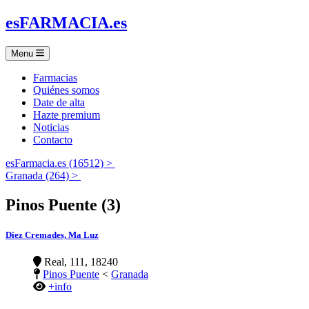
es
FARMACIA
.es
Menu
Farmacias
Quiénes somos
Date de alta
Hazte premium
Noticias
Contacto
esFarmacia.es (16512) >
Granada (264) >
Pinos Puente (3)
Diez Cremades, Ma Luz
Real, 111, 18240
Pinos Puente
<
Granada
+info