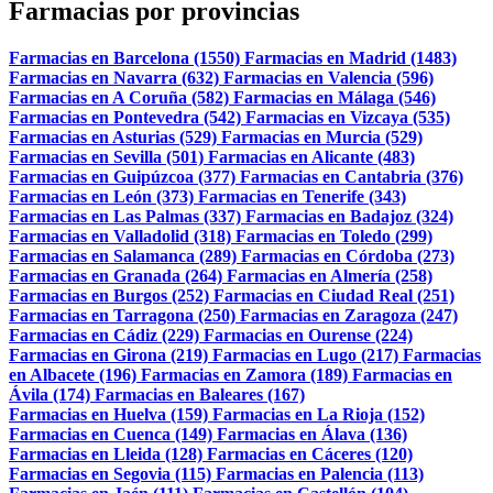
Farmacias por provincias
Farmacias en Barcelona (1550)
Farmacias en Madrid (1483)
Farmacias en Navarra (632)
Farmacias en Valencia (596)
Farmacias en A Coruña (582)
Farmacias en Málaga (546)
Farmacias en Pontevedra (542)
Farmacias en Vizcaya (535)
Farmacias en Asturias (529)
Farmacias en Murcia (529)
Farmacias en Sevilla (501)
Farmacias en Alicante (483)
Farmacias en Guipúzcoa (377)
Farmacias en Cantabria (376)
Farmacias en León (373)
Farmacias en Tenerife (343)
Farmacias en Las Palmas (337)
Farmacias en Badajoz (324)
Farmacias en Valladolid (318)
Farmacias en Toledo (299)
Farmacias en Salamanca (289)
Farmacias en Córdoba (273)
Farmacias en Granada (264)
Farmacias en Almería (258)
Farmacias en Burgos (252)
Farmacias en Ciudad Real (251)
Farmacias en Tarragona (250)
Farmacias en Zaragoza (247)
Farmacias en Cádiz (229)
Farmacias en Ourense (224)
Farmacias en Girona (219)
Farmacias en Lugo (217)
Farmacias
en Albacete (196)
Farmacias en Zamora (189)
Farmacias en
Ávila (174)
Farmacias en Baleares (167)
Farmacias en Huelva (159)
Farmacias en La Rioja (152)
Farmacias en Cuenca (149)
Farmacias en Álava (136)
Farmacias en Lleida (128)
Farmacias en Cáceres (120)
Farmacias en Segovia (115)
Farmacias en Palencia (113)