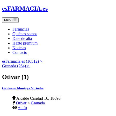
es
FARMACIA
.es
Menu
Farmacias
Quiénes somos
Date de alta
Hazte premium
Noticias
Contacto
esFarmacia.es (16512) >
Granada (264) >
Otívar (1)
Galdeano Montoya Virtudes
Alcalde Caridad 16, 18698
Otívar
<
Granada
+info