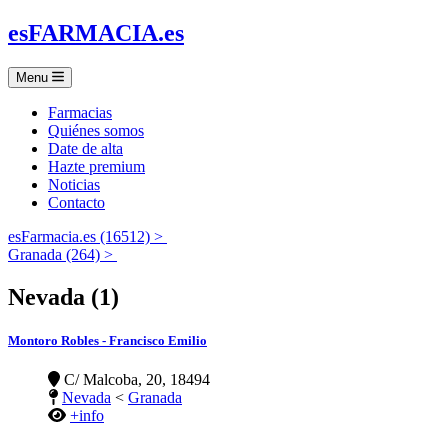
es
FARMACIA
.es
Menu
Farmacias
Quiénes somos
Date de alta
Hazte premium
Noticias
Contacto
esFarmacia.es (16512) >
Granada (264) >
Nevada (1)
Montoro Robles - Francisco Emilio
C/ Malcoba, 20, 18494
Nevada
<
Granada
+info