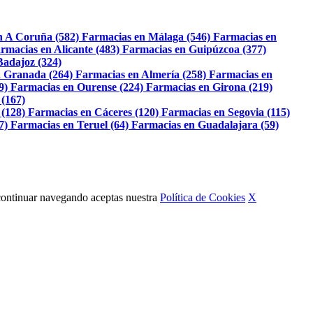
n A Coruña (582)
Farmacias en Málaga (546)
Farmacias en
rmacias en Alicante (483)
Farmacias en Guipúzcoa (377)
Badajoz (324)
 Granada (264)
Farmacias en Almería (258)
Farmacias en
9)
Farmacias en Ourense (224)
Farmacias en Girona (219)
 (167)
 (128)
Farmacias en Cáceres (120)
Farmacias en Segovia (115)
7)
Farmacias en Teruel (64)
Farmacias en Guadalajara (59)
Al continuar navegando aceptas nuestra
Política de Cookies
X