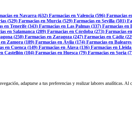
macias en Navarra (632)
Farmacias en Valencia (596)
Farmacias e
ias (529)
Farmacias en Murcia (529)
Farmacias en Sevilla (501)
Fa
s en Tenerife (343)
Farmacias en Las Palmas (337)
Farmacias en 
ias en Salamanca (289)
Farmacias en Córdoba (273)
Farmacias en
agona (250)
Farmacias en Zaragoza (247)
Farmacias en Cádiz (22
 en Zamora (189)
Farmacias en Ávila (174)
Farmacias en Baleares
as en Cuenca (149)
Farmacias en Álava (136)
Farmacias en Lleida
n Castellón (104)
Farmacias en Huesca (79)
Farmacias en Soria (7
navegación, adaptarse a tus preferencias y realizar labores analíticas. 