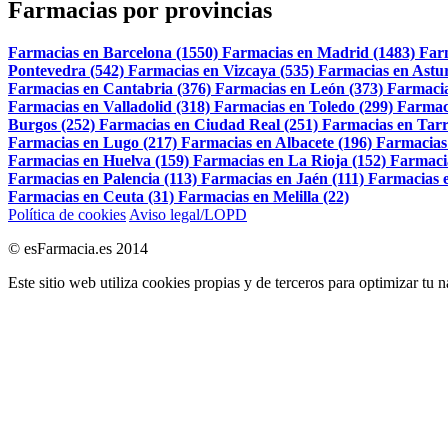
Farmacias por provincias
Farmacias en Barcelona (1550)
Farmacias en Madrid (1483)
Far
Pontevedra (542)
Farmacias en Vizcaya (535)
Farmacias en Astur
Farmacias en Cantabria (376)
Farmacias en León (373)
Farmacia
Farmacias en Valladolid (318)
Farmacias en Toledo (299)
Farmac
Burgos (252)
Farmacias en Ciudad Real (251)
Farmacias en Tarr
Farmacias en Lugo (217)
Farmacias en Albacete (196)
Farmacias
Farmacias en Huelva (159)
Farmacias en La Rioja (152)
Farmaci
Farmacias en Palencia (113)
Farmacias en Jaén (111)
Farmacias e
Farmacias en Ceuta (31)
Farmacias en Melilla (22)
Política de cookies
Aviso legal/LOPD
© esFarmacia.es 2014
Este sitio web utiliza cookies propias y de terceros para optimizar tu 