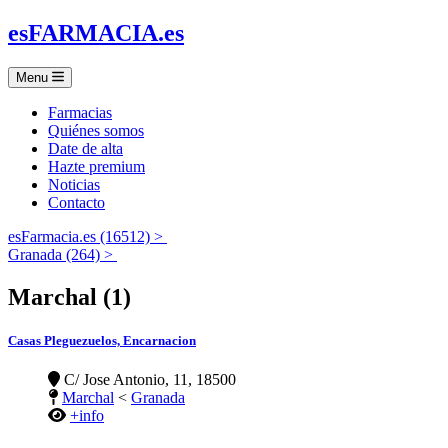
es
FARMACIA
.es
Menu
Farmacias
Quiénes somos
Date de alta
Hazte premium
Noticias
Contacto
esFarmacia.es (16512) >
Granada (264) >
Marchal (1)
Casas Pleguezuelos, Encarnacion
C/ Jose Antonio, 11, 18500
Marchal
<
Granada
+info