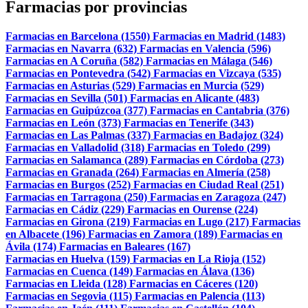
Farmacias por provincias
Farmacias en Barcelona (1550)
Farmacias en Madrid (1483)
Farmacias en Navarra (632)
Farmacias en Valencia (596)
Farmacias en A Coruña (582)
Farmacias en Málaga (546)
Farmacias en Pontevedra (542)
Farmacias en Vizcaya (535)
Farmacias en Asturias (529)
Farmacias en Murcia (529)
Farmacias en Sevilla (501)
Farmacias en Alicante (483)
Farmacias en Guipúzcoa (377)
Farmacias en Cantabria (376)
Farmacias en León (373)
Farmacias en Tenerife (343)
Farmacias en Las Palmas (337)
Farmacias en Badajoz (324)
Farmacias en Valladolid (318)
Farmacias en Toledo (299)
Farmacias en Salamanca (289)
Farmacias en Córdoba (273)
Farmacias en Granada (264)
Farmacias en Almería (258)
Farmacias en Burgos (252)
Farmacias en Ciudad Real (251)
Farmacias en Tarragona (250)
Farmacias en Zaragoza (247)
Farmacias en Cádiz (229)
Farmacias en Ourense (224)
Farmacias en Girona (219)
Farmacias en Lugo (217)
Farmacias
en Albacete (196)
Farmacias en Zamora (189)
Farmacias en
Ávila (174)
Farmacias en Baleares (167)
Farmacias en Huelva (159)
Farmacias en La Rioja (152)
Farmacias en Cuenca (149)
Farmacias en Álava (136)
Farmacias en Lleida (128)
Farmacias en Cáceres (120)
Farmacias en Segovia (115)
Farmacias en Palencia (113)