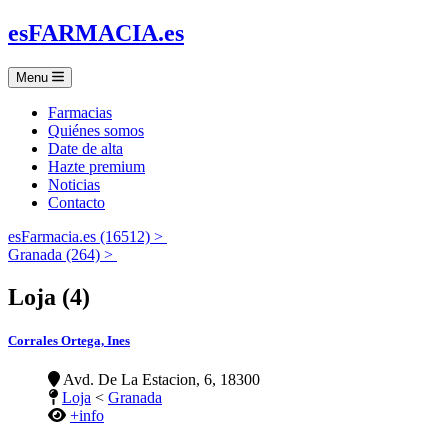
es
FARMACIA
.es
Menu
Farmacias
Quiénes somos
Date de alta
Hazte premium
Noticias
Contacto
esFarmacia.es (16512) >
Granada (264) >
Loja (4)
Corrales Ortega, Ines
Avd. De La Estacion, 6, 18300
Loja
<
Granada
+info