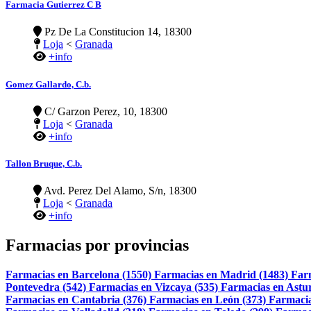
Farmacia Gutierrez C B
Pz De La Constitucion 14, 18300
Loja
<
Granada
+info
Gomez Gallardo, C.b.
C/ Garzon Perez, 10, 18300
Loja
<
Granada
+info
Tallon Bruque, C.b.
Avd. Perez Del Alamo, S/n, 18300
Loja
<
Granada
+info
Farmacias por provincias
Farmacias en Barcelona (1550)
Farmacias en Madrid (1483)
Far
Pontevedra (542)
Farmacias en Vizcaya (535)
Farmacias en Astur
Farmacias en Cantabria (376)
Farmacias en León (373)
Farmacia