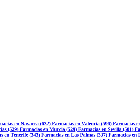
macias en Navarra (632)
Farmacias en Valencia (596)
Farmacias e
ias (529)
Farmacias en Murcia (529)
Farmacias en Sevilla (501)
Fa
s en Tenerife (343)
Farmacias en Las Palmas (337)
Farmacias en 