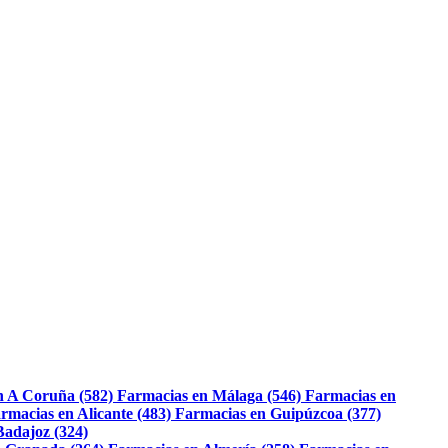
n A Coruña (582)
Farmacias en Málaga (546)
Farmacias en
rmacias en Alicante (483)
Farmacias en Guipúzcoa (377)
Badajoz (324)