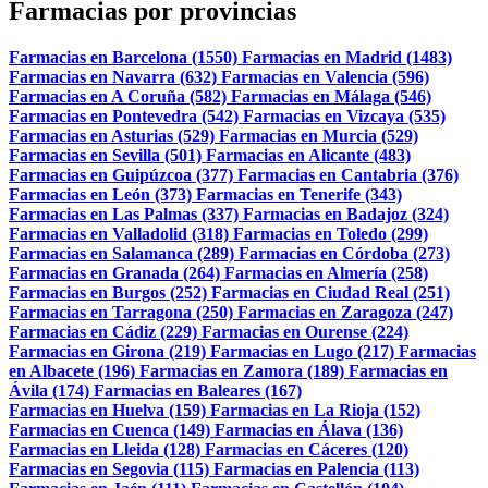
Farmacias por provincias
Farmacias en Barcelona (1550)
Farmacias en Madrid (1483)
Farmacias en Navarra (632)
Farmacias en Valencia (596)
Farmacias en A Coruña (582)
Farmacias en Málaga (546)
Farmacias en Pontevedra (542)
Farmacias en Vizcaya (535)
Farmacias en Asturias (529)
Farmacias en Murcia (529)
Farmacias en Sevilla (501)
Farmacias en Alicante (483)
Farmacias en Guipúzcoa (377)
Farmacias en Cantabria (376)
Farmacias en León (373)
Farmacias en Tenerife (343)
Farmacias en Las Palmas (337)
Farmacias en Badajoz (324)
Farmacias en Valladolid (318)
Farmacias en Toledo (299)
Farmacias en Salamanca (289)
Farmacias en Córdoba (273)
Farmacias en Granada (264)
Farmacias en Almería (258)
Farmacias en Burgos (252)
Farmacias en Ciudad Real (251)
Farmacias en Tarragona (250)
Farmacias en Zaragoza (247)
Farmacias en Cádiz (229)
Farmacias en Ourense (224)
Farmacias en Girona (219)
Farmacias en Lugo (217)
Farmacias
en Albacete (196)
Farmacias en Zamora (189)
Farmacias en
Ávila (174)
Farmacias en Baleares (167)
Farmacias en Huelva (159)
Farmacias en La Rioja (152)
Farmacias en Cuenca (149)
Farmacias en Álava (136)
Farmacias en Lleida (128)
Farmacias en Cáceres (120)
Farmacias en Segovia (115)
Farmacias en Palencia (113)