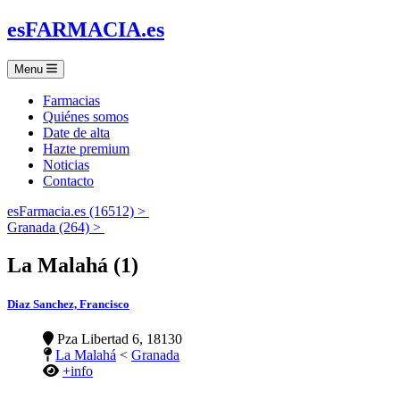
es
FARMACIA
.es
Menu
Farmacias
Quiénes somos
Date de alta
Hazte premium
Noticias
Contacto
esFarmacia.es (16512) >
Granada (264) >
La Malahá (1)
Diaz Sanchez, Francisco
Pza Libertad 6, 18130
La Malahá
<
Granada
+info