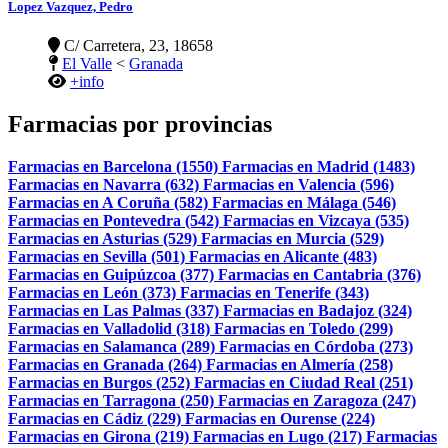
Lopez Vazquez, Pedro
C/ Carretera, 23, 18658
El Valle
<
Granada
+info
Farmacias por provincias
Farmacias en Barcelona (1550)
Farmacias en Madrid (1483)
Farmacias en Navarra (632)
Farmacias en Valencia (596)
Farmacias en A Coruña (582)
Farmacias en Málaga (546)
Farmacias en Pontevedra (542)
Farmacias en Vizcaya (535)
Farmacias en Asturias (529)
Farmacias en Murcia (529)
Farmacias en Sevilla (501)
Farmacias en Alicante (483)
Farmacias en Guipúzcoa (377)
Farmacias en Cantabria (376)
Farmacias en León (373)
Farmacias en Tenerife (343)
Farmacias en Las Palmas (337)
Farmacias en Badajoz (324)
Farmacias en Valladolid (318)
Farmacias en Toledo (299)
Farmacias en Salamanca (289)
Farmacias en Córdoba (273)
Farmacias en Granada (264)
Farmacias en Almería (258)
Farmacias en Burgos (252)
Farmacias en Ciudad Real (251)
Farmacias en Tarragona (250)
Farmacias en Zaragoza (247)
Farmacias en Cádiz (229)
Farmacias en Ourense (224)
Farmacias en Girona (219)
Farmacias en Lugo (217)
Farmacias