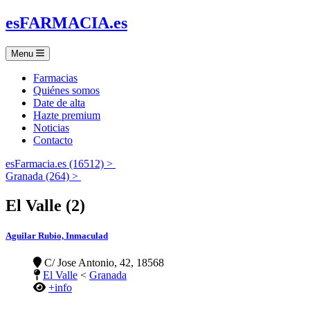
es
FARMACIA
.es
Menu
Farmacias
Quiénes somos
Date de alta
Hazte premium
Noticias
Contacto
esFarmacia.es (16512) >
Granada (264) >
El Valle (2)
Aguilar Rubio, Inmaculad
C/ Jose Antonio, 42, 18568
El Valle
<
Granada
+info