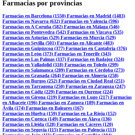
Farmacias por provincias
Farmacias en Barcelona (1550)
Farmacias en Madrid (1483)
Farmacias en Navarra (632)
Farmacias en Valencia (596)
Farmacias en A Coruña (582)
Farmacias en Málaga (546)
Farmacias en Pontevedra (542)
Farmacias en Vizcaya (535)
Farmacias en Asturias (529)
Farmacias en Murcia (529)
Farmacias en Sevilla (501)
Farmacias en Alicante (483)
Farmacias en Guipúzcoa (377)
Farmacias en Cantabria (376)
Farmacias en León (373)
Farmacias en Tenerife (343)
Farmacias en Las Palmas (337)
Farmacias en Badajoz (324)
Farmacias en Valladolid (318)
Farmacias en Toledo (299)
Farmacias en Salamanca (289)
Farmacias en Córdoba (273)
Farmacias en Granada (264)
Farmacias en Almería (258)
Farmacias en Burgos (252)
Farmacias en Ciudad Real (251)
Farmacias en Tarragona (250)
Farmacias en Zaragoza (247)
Farmacias en Cádiz (229)
Farmacias en Ourense (224)
Farmacias en Girona (219)
Farmacias en Lugo (217)
Farmacias
en Albacete (196)
Farmacias en Zamora (189)
Farmacias en
Ávila (174)
Farmacias en Baleares (167)
Farmacias en Huelva (159)
Farmacias en La Rioja (152)
Farmacias en Cuenca (149)
Farmacias en Álava (136)
Farmacias en Lleida (128)
Farmacias en Cáceres (120)
Farmacias en Segovia (115)
Farmacias en Palencia (113)