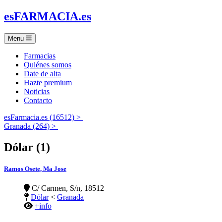
es
FARMACIA
.es
Menu
Farmacias
Quiénes somos
Date de alta
Hazte premium
Noticias
Contacto
esFarmacia.es (16512) >
Granada (264) >
Dólar (1)
Ramos Osete, Ma Jose
C/ Carmen, S/n, 18512
Dólar
<
Granada
+info