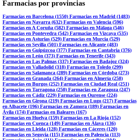
Farmacias por provincias
Farmacias en Barcelona (1550)
Farmacias en Madrid (1483)
Farmacias en Navarra (632)
Farmacias en Valencia (596)
Farmacias en A Coruña (582)
Farmacias en Málaga (546)
Farmacias en Pontevedra (542)
Farmacias en Vizcaya (535)
Farmacias en Asturias (529)
Farmacias en Murcia (529)
Farmacias en Sevilla (501)
Farmacias en Alicante (483)
Farmacias en Guipúzcoa (377)
Farmacias en Cantabria (376)
Farmacias en León (373)
Farmacias en Tenerife (343)
Farmacias en Las Palmas (337)
Farmacias en Badajoz (324)
Farmacias en Valladolid (318)
Farmacias en Toledo (299)
Farmacias en Salamanca (289)
Farmacias en Córdoba (273)
Farmacias en Granada (264)
Farmacias en Almería (258)
Farmacias en Burgos (252)
Farmacias en Ciudad Real (251)
Farmacias en Tarragona (250)
Farmacias en Zaragoza (247)
Farmacias en Cádiz (229)
Farmacias en Ourense (224)
Farmacias en Girona (219)
Farmacias en Lugo (217)
Farmacias
en Albacete (196)
Farmacias en Zamora (189)
Farmacias en
Ávila (174)
Farmacias en Baleares (167)
Farmacias en Huelva (159)
Farmacias en La Rioja (152)
Farmacias en Cuenca (149)
Farmacias en Álava (136)
Farmacias en Lleida (128)
Farmacias en Cáceres (120)
Farmacias en Segovia (115)
Farmacias en Palencia (113)