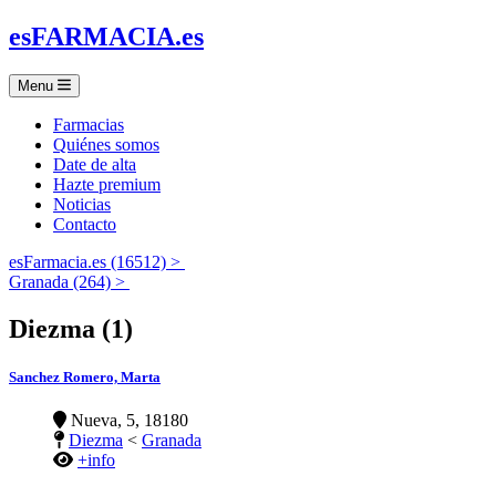
es
FARMACIA
.es
Menu
Farmacias
Quiénes somos
Date de alta
Hazte premium
Noticias
Contacto
esFarmacia.es (16512) >
Granada (264) >
Diezma (1)
Sanchez Romero, Marta
Nueva, 5, 18180
Diezma
<
Granada
+info