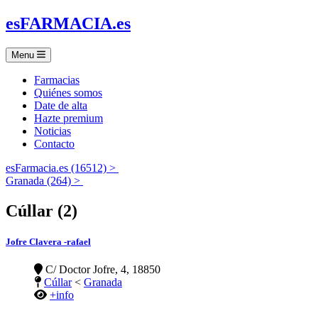
es
FARMACIA
.es
Menu
Farmacias
Quiénes somos
Date de alta
Hazte premium
Noticias
Contacto
esFarmacia.es (16512) >
Granada (264) >
Cúllar (2)
Jofre Clavera -rafael
C/ Doctor Jofre, 4, 18850
Cúllar
<
Granada
+info