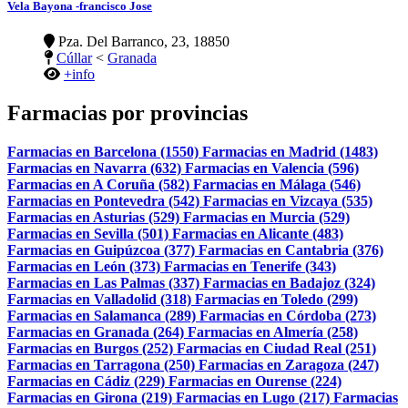
Vela Bayona -francisco Jose
Pza. Del Barranco, 23, 18850
Cúllar
<
Granada
+info
Farmacias por provincias
Farmacias en Barcelona (1550)
Farmacias en Madrid (1483)
Farmacias en Navarra (632)
Farmacias en Valencia (596)
Farmacias en A Coruña (582)
Farmacias en Málaga (546)
Farmacias en Pontevedra (542)
Farmacias en Vizcaya (535)
Farmacias en Asturias (529)
Farmacias en Murcia (529)
Farmacias en Sevilla (501)
Farmacias en Alicante (483)
Farmacias en Guipúzcoa (377)
Farmacias en Cantabria (376)
Farmacias en León (373)
Farmacias en Tenerife (343)
Farmacias en Las Palmas (337)
Farmacias en Badajoz (324)
Farmacias en Valladolid (318)
Farmacias en Toledo (299)
Farmacias en Salamanca (289)
Farmacias en Córdoba (273)
Farmacias en Granada (264)
Farmacias en Almería (258)
Farmacias en Burgos (252)
Farmacias en Ciudad Real (251)
Farmacias en Tarragona (250)
Farmacias en Zaragoza (247)
Farmacias en Cádiz (229)
Farmacias en Ourense (224)
Farmacias en Girona (219)
Farmacias en Lugo (217)
Farmacias