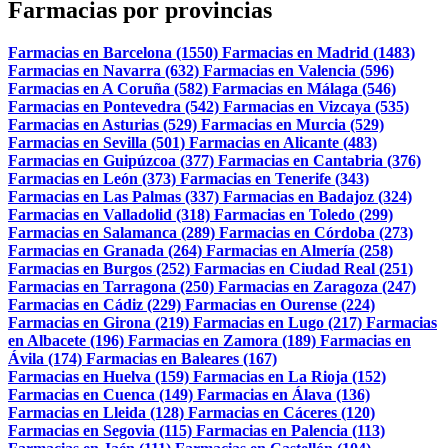
Farmacias por provincias
Farmacias en Barcelona (1550)
Farmacias en Madrid (1483)
Farmacias en Navarra (632)
Farmacias en Valencia (596)
Farmacias en A Coruña (582)
Farmacias en Málaga (546)
Farmacias en Pontevedra (542)
Farmacias en Vizcaya (535)
Farmacias en Asturias (529)
Farmacias en Murcia (529)
Farmacias en Sevilla (501)
Farmacias en Alicante (483)
Farmacias en Guipúzcoa (377)
Farmacias en Cantabria (376)
Farmacias en León (373)
Farmacias en Tenerife (343)
Farmacias en Las Palmas (337)
Farmacias en Badajoz (324)
Farmacias en Valladolid (318)
Farmacias en Toledo (299)
Farmacias en Salamanca (289)
Farmacias en Córdoba (273)
Farmacias en Granada (264)
Farmacias en Almería (258)
Farmacias en Burgos (252)
Farmacias en Ciudad Real (251)
Farmacias en Tarragona (250)
Farmacias en Zaragoza (247)
Farmacias en Cádiz (229)
Farmacias en Ourense (224)
Farmacias en Girona (219)
Farmacias en Lugo (217)
Farmacias
en Albacete (196)
Farmacias en Zamora (189)
Farmacias en
Ávila (174)
Farmacias en Baleares (167)
Farmacias en Huelva (159)
Farmacias en La Rioja (152)
Farmacias en Cuenca (149)
Farmacias en Álava (136)
Farmacias en Lleida (128)
Farmacias en Cáceres (120)
Farmacias en Segovia (115)
Farmacias en Palencia (113)