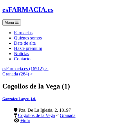
es
FARMACIA
.es
Menu
Farmacias
Quiénes somos
Date de alta
Hazte premium
Noticias
Contacto
esFarmacia.es (16512) >
Granada (264) >
Cogollos de la Vega (1)
Gonzalez Lopez -j.d.
Pza. De La Iglesia, 2, 18197
Cogollos de la Vega
<
Granada
+info