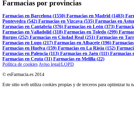
Farmacias por provincias
Farmacias en Barcelona (1550)
Farmacias en Madrid (1483)
Far
Pontevedra (542)
Farmacias en Vizcaya (535)
Farmacias en Astur
Farmacias en Cantabria (376)
Farmacias en León (373)
Farmacia
Farmacias en Valladolid (318)
Farmacias en Toledo (299)
Farmac
Burgos (252)
Farmacias en Ciudad Real (251)
Farmacias en Tarr
Farmacias en Lugo (217)
Farmacias en Albacete (196)
Farmacias
Farmacias en Huelva (159)
Farmacias en La Rioja (152)
Farmaci
Farmacias en Palencia (113)
Farmacias en Jaén (111)
Farmacias e
Farmacias en Ceuta (31)
Farmacias en Melilla (22)
Política de cookies
Aviso legal/LOPD
© esFarmacia.es 2014
Este sitio web utiliza cookies propias y de terceros para optimizar tu 