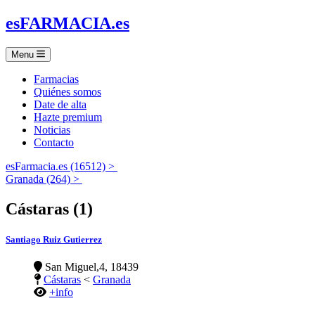
es
FARMACIA
.es
Menu
Farmacias
Quiénes somos
Date de alta
Hazte premium
Noticias
Contacto
esFarmacia.es (16512) >
Granada (264) >
Cástaras (1)
Santiago Ruiz Gutierrez
San Miguel,4, 18439
Cástaras
<
Granada
+info