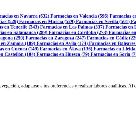
macias en Navarra (632)
Farmacias en Valencia (596)
Farmacias e
ias (529)
Farmacias en Murcia (529)
Farmacias en Sevilla (501)
Fa
s en Tenerife (343)
Farmacias en Las Palmas (337)
Farmacias en 
ias en Salamanca (289)
Farmacias en Córdoba (273)
Farmacias en
agona (250)
Farmacias en Zaragoza (247)
Farmacias en Cádiz (22
 en Zamora (189)
Farmacias en Ávila (174)
Farmacias en Baleares
as en Cuenca (149)
Farmacias en Álava (136)
Farmacias en Lleida
n Castellón (104)
Farmacias en Huesca (79)
Farmacias en Soria (7
navegación, adaptarse a tus preferencias y realizar labores analíticas. 