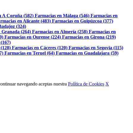
n A Coruña (582)
Farmacias en Málaga (546)
Farmacias en
rmacias en Alicante (483)
Farmacias en Guipúzcoa (377)
Badajoz (324)
 Granada (264)
Farmacias en Almería (258)
Farmacias en
9)
Farmacias en Ourense (224)
Farmacias en Girona (219)
 (167)
 (128)
Farmacias en Cáceres (120)
Farmacias en Segovia (115)
7)
Farmacias en Teruel (64)
Farmacias en Guadalajara (59)
Al continuar navegando aceptas nuestra
Política de Cookies
X