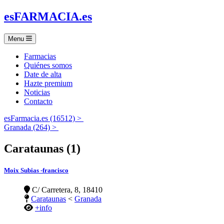
es
FARMACIA
.es
Menu
Farmacias
Quiénes somos
Date de alta
Hazte premium
Noticias
Contacto
esFarmacia.es (16512) >
Granada (264) >
Carataunas (1)
Moix Subias -francisco
C/ Carretera, 8, 18410
Carataunas
<
Granada
+info