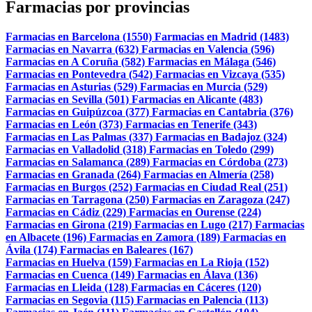
Farmacias por provincias
Farmacias en Barcelona (1550)
Farmacias en Madrid (1483)
Farmacias en Navarra (632)
Farmacias en Valencia (596)
Farmacias en A Coruña (582)
Farmacias en Málaga (546)
Farmacias en Pontevedra (542)
Farmacias en Vizcaya (535)
Farmacias en Asturias (529)
Farmacias en Murcia (529)
Farmacias en Sevilla (501)
Farmacias en Alicante (483)
Farmacias en Guipúzcoa (377)
Farmacias en Cantabria (376)
Farmacias en León (373)
Farmacias en Tenerife (343)
Farmacias en Las Palmas (337)
Farmacias en Badajoz (324)
Farmacias en Valladolid (318)
Farmacias en Toledo (299)
Farmacias en Salamanca (289)
Farmacias en Córdoba (273)
Farmacias en Granada (264)
Farmacias en Almería (258)
Farmacias en Burgos (252)
Farmacias en Ciudad Real (251)
Farmacias en Tarragona (250)
Farmacias en Zaragoza (247)
Farmacias en Cádiz (229)
Farmacias en Ourense (224)
Farmacias en Girona (219)
Farmacias en Lugo (217)
Farmacias
en Albacete (196)
Farmacias en Zamora (189)
Farmacias en
Ávila (174)
Farmacias en Baleares (167)
Farmacias en Huelva (159)
Farmacias en La Rioja (152)
Farmacias en Cuenca (149)
Farmacias en Álava (136)
Farmacias en Lleida (128)
Farmacias en Cáceres (120)
Farmacias en Segovia (115)
Farmacias en Palencia (113)