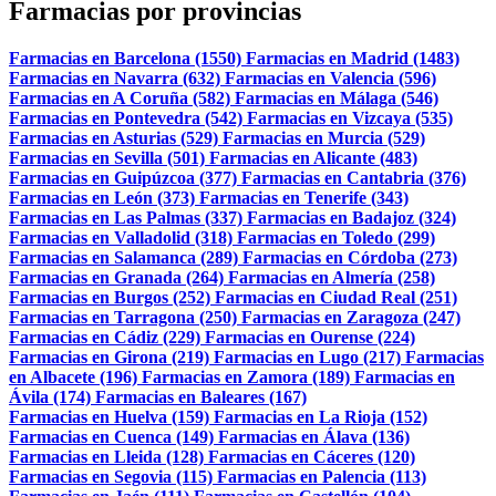
Farmacias por provincias
Farmacias en Barcelona (1550)
Farmacias en Madrid (1483)
Farmacias en Navarra (632)
Farmacias en Valencia (596)
Farmacias en A Coruña (582)
Farmacias en Málaga (546)
Farmacias en Pontevedra (542)
Farmacias en Vizcaya (535)
Farmacias en Asturias (529)
Farmacias en Murcia (529)
Farmacias en Sevilla (501)
Farmacias en Alicante (483)
Farmacias en Guipúzcoa (377)
Farmacias en Cantabria (376)
Farmacias en León (373)
Farmacias en Tenerife (343)
Farmacias en Las Palmas (337)
Farmacias en Badajoz (324)
Farmacias en Valladolid (318)
Farmacias en Toledo (299)
Farmacias en Salamanca (289)
Farmacias en Córdoba (273)
Farmacias en Granada (264)
Farmacias en Almería (258)
Farmacias en Burgos (252)
Farmacias en Ciudad Real (251)
Farmacias en Tarragona (250)
Farmacias en Zaragoza (247)
Farmacias en Cádiz (229)
Farmacias en Ourense (224)
Farmacias en Girona (219)
Farmacias en Lugo (217)
Farmacias
en Albacete (196)
Farmacias en Zamora (189)
Farmacias en
Ávila (174)
Farmacias en Baleares (167)
Farmacias en Huelva (159)
Farmacias en La Rioja (152)
Farmacias en Cuenca (149)
Farmacias en Álava (136)
Farmacias en Lleida (128)
Farmacias en Cáceres (120)
Farmacias en Segovia (115)
Farmacias en Palencia (113)