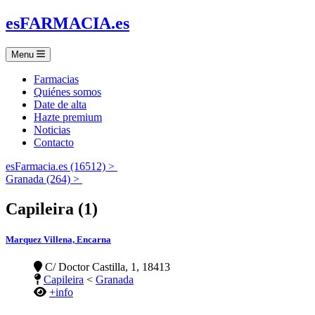
es
FARMACIA
.es
Menu
Farmacias
Quiénes somos
Date de alta
Hazte premium
Noticias
Contacto
esFarmacia.es (16512) >
Granada (264) >
Capileira (1)
Marquez Villena, Encarna
C/ Doctor Castilla, 1, 18413
Capileira
<
Granada
+info