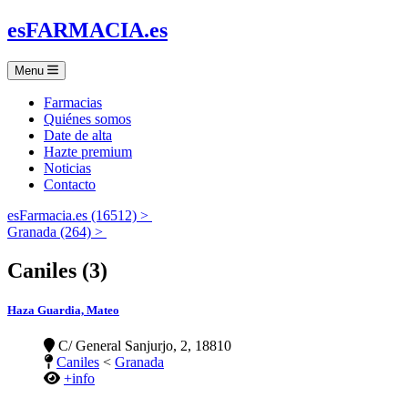
es
FARMACIA
.es
Menu
Farmacias
Quiénes somos
Date de alta
Hazte premium
Noticias
Contacto
esFarmacia.es (16512) >
Granada (264) >
Caniles (3)
Haza Guardia, Mateo
C/ General Sanjurjo, 2, 18810
Caniles
<
Granada
+info