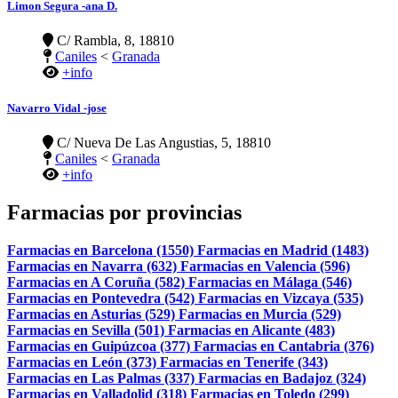
Limon Segura -ana D.
C/ Rambla, 8, 18810
Caniles
<
Granada
+info
Navarro Vidal -jose
C/ Nueva De Las Angustias, 5, 18810
Caniles
<
Granada
+info
Farmacias por provincias
Farmacias en Barcelona (1550)
Farmacias en Madrid (1483)
Farmacias en Navarra (632)
Farmacias en Valencia (596)
Farmacias en A Coruña (582)
Farmacias en Málaga (546)
Farmacias en Pontevedra (542)
Farmacias en Vizcaya (535)
Farmacias en Asturias (529)
Farmacias en Murcia (529)
Farmacias en Sevilla (501)
Farmacias en Alicante (483)
Farmacias en Guipúzcoa (377)
Farmacias en Cantabria (376)
Farmacias en León (373)
Farmacias en Tenerife (343)
Farmacias en Las Palmas (337)
Farmacias en Badajoz (324)
Farmacias en Valladolid (318)
Farmacias en Toledo (299)