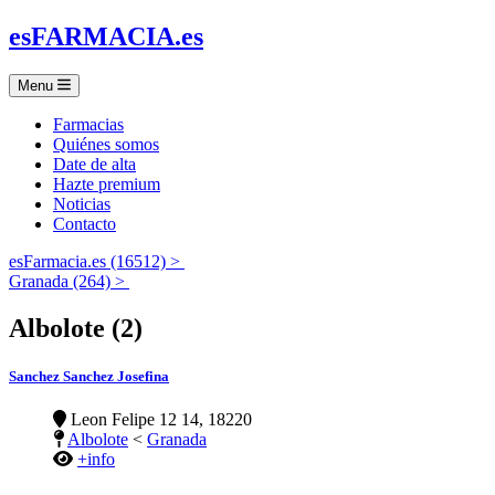
es
FARMACIA
.es
Menu
Farmacias
Quiénes somos
Date de alta
Hazte premium
Noticias
Contacto
esFarmacia.es (16512) >
Granada (264) >
Albolote (2)
Sanchez Sanchez Josefina
Leon Felipe 12 14, 18220
Albolote
<
Granada
+info