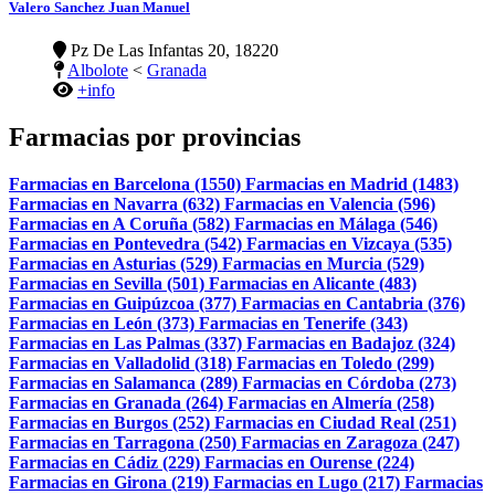
Valero Sanchez Juan Manuel
Pz De Las Infantas 20, 18220
Albolote
<
Granada
+info
Farmacias por provincias
Farmacias en Barcelona (1550)
Farmacias en Madrid (1483)
Farmacias en Navarra (632)
Farmacias en Valencia (596)
Farmacias en A Coruña (582)
Farmacias en Málaga (546)
Farmacias en Pontevedra (542)
Farmacias en Vizcaya (535)
Farmacias en Asturias (529)
Farmacias en Murcia (529)
Farmacias en Sevilla (501)
Farmacias en Alicante (483)
Farmacias en Guipúzcoa (377)
Farmacias en Cantabria (376)
Farmacias en León (373)
Farmacias en Tenerife (343)
Farmacias en Las Palmas (337)
Farmacias en Badajoz (324)
Farmacias en Valladolid (318)
Farmacias en Toledo (299)
Farmacias en Salamanca (289)
Farmacias en Córdoba (273)
Farmacias en Granada (264)
Farmacias en Almería (258)
Farmacias en Burgos (252)
Farmacias en Ciudad Real (251)
Farmacias en Tarragona (250)
Farmacias en Zaragoza (247)
Farmacias en Cádiz (229)
Farmacias en Ourense (224)
Farmacias en Girona (219)
Farmacias en Lugo (217)
Farmacias