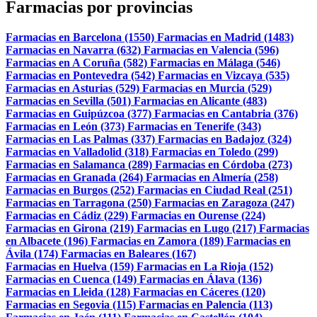
Farmacias por provincias
Farmacias en Barcelona (1550)
Farmacias en Madrid (1483)
Farmacias en Navarra (632)
Farmacias en Valencia (596)
Farmacias en A Coruña (582)
Farmacias en Málaga (546)
Farmacias en Pontevedra (542)
Farmacias en Vizcaya (535)
Farmacias en Asturias (529)
Farmacias en Murcia (529)
Farmacias en Sevilla (501)
Farmacias en Alicante (483)
Farmacias en Guipúzcoa (377)
Farmacias en Cantabria (376)
Farmacias en León (373)
Farmacias en Tenerife (343)
Farmacias en Las Palmas (337)
Farmacias en Badajoz (324)
Farmacias en Valladolid (318)
Farmacias en Toledo (299)
Farmacias en Salamanca (289)
Farmacias en Córdoba (273)
Farmacias en Granada (264)
Farmacias en Almería (258)
Farmacias en Burgos (252)
Farmacias en Ciudad Real (251)
Farmacias en Tarragona (250)
Farmacias en Zaragoza (247)
Farmacias en Cádiz (229)
Farmacias en Ourense (224)
Farmacias en Girona (219)
Farmacias en Lugo (217)
Farmacias
en Albacete (196)
Farmacias en Zamora (189)
Farmacias en
Ávila (174)
Farmacias en Baleares (167)
Farmacias en Huelva (159)
Farmacias en La Rioja (152)
Farmacias en Cuenca (149)
Farmacias en Álava (136)
Farmacias en Lleida (128)
Farmacias en Cáceres (120)
Farmacias en Segovia (115)
Farmacias en Palencia (113)