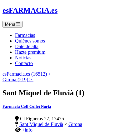
es
FARMACIA
.es
Menu
Farmacias
Quiénes somos
Date de alta
Hazte premium
Noticias
Contacto
esFarmacia.es (16512) >
Girona (219) >
Sant Miquel de Fluvià (1)
Farmacia Coll Collet Nuria
Cl Figueras 27, 17475
Sant Miquel de Fluvià
<
Girona
+info