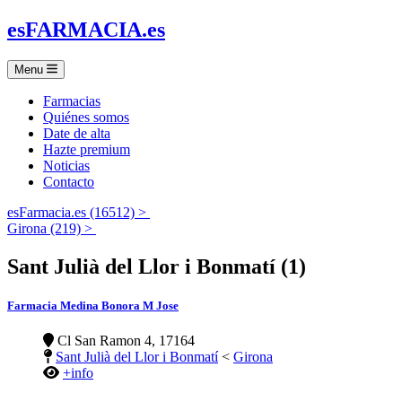
es
FARMACIA
.es
Menu
Farmacias
Quiénes somos
Date de alta
Hazte premium
Noticias
Contacto
esFarmacia.es (16512) >
Girona (219) >
Sant Julià del Llor i Bonmatí (1)
Farmacia Medina Bonora M Jose
Cl San Ramon 4, 17164
Sant Julià del Llor i Bonmatí
<
Girona
+info