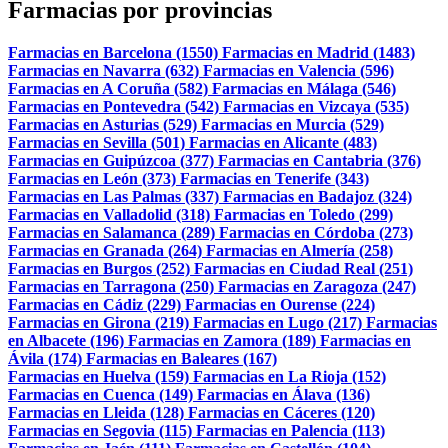
Farmacias por provincias
Farmacias en Barcelona (1550)
Farmacias en Madrid (1483)
Farmacias en Navarra (632)
Farmacias en Valencia (596)
Farmacias en A Coruña (582)
Farmacias en Málaga (546)
Farmacias en Pontevedra (542)
Farmacias en Vizcaya (535)
Farmacias en Asturias (529)
Farmacias en Murcia (529)
Farmacias en Sevilla (501)
Farmacias en Alicante (483)
Farmacias en Guipúzcoa (377)
Farmacias en Cantabria (376)
Farmacias en León (373)
Farmacias en Tenerife (343)
Farmacias en Las Palmas (337)
Farmacias en Badajoz (324)
Farmacias en Valladolid (318)
Farmacias en Toledo (299)
Farmacias en Salamanca (289)
Farmacias en Córdoba (273)
Farmacias en Granada (264)
Farmacias en Almería (258)
Farmacias en Burgos (252)
Farmacias en Ciudad Real (251)
Farmacias en Tarragona (250)
Farmacias en Zaragoza (247)
Farmacias en Cádiz (229)
Farmacias en Ourense (224)
Farmacias en Girona (219)
Farmacias en Lugo (217)
Farmacias
en Albacete (196)
Farmacias en Zamora (189)
Farmacias en
Ávila (174)
Farmacias en Baleares (167)
Farmacias en Huelva (159)
Farmacias en La Rioja (152)
Farmacias en Cuenca (149)
Farmacias en Álava (136)
Farmacias en Lleida (128)
Farmacias en Cáceres (120)
Farmacias en Segovia (115)
Farmacias en Palencia (113)