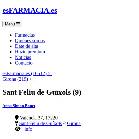
es
FARMACIA
.es
Menu
Farmacias
Quiénes somos
Date de alta
Hazte premium
Noticias
Contacto
esFarmacia.es (16512) >
Girona (219) >
Sant Feliu de Guíxols (9)
Anna Simon Bonet
València 37, 17220
Sant Feliu de Guíxols
<
Girona
+info