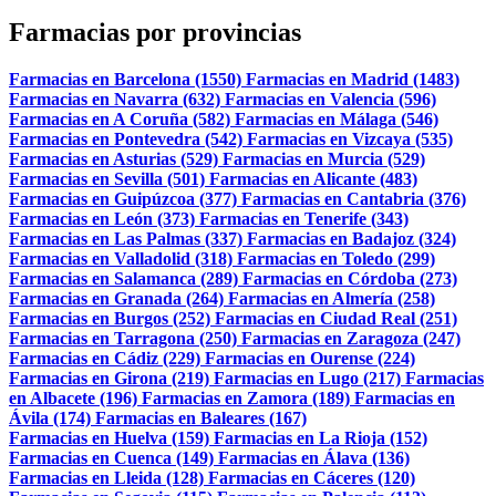
Farmacias por provincias
Farmacias en Barcelona (1550)
Farmacias en Madrid (1483)
Farmacias en Navarra (632)
Farmacias en Valencia (596)
Farmacias en A Coruña (582)
Farmacias en Málaga (546)
Farmacias en Pontevedra (542)
Farmacias en Vizcaya (535)
Farmacias en Asturias (529)
Farmacias en Murcia (529)
Farmacias en Sevilla (501)
Farmacias en Alicante (483)
Farmacias en Guipúzcoa (377)
Farmacias en Cantabria (376)
Farmacias en León (373)
Farmacias en Tenerife (343)
Farmacias en Las Palmas (337)
Farmacias en Badajoz (324)
Farmacias en Valladolid (318)
Farmacias en Toledo (299)
Farmacias en Salamanca (289)
Farmacias en Córdoba (273)
Farmacias en Granada (264)
Farmacias en Almería (258)
Farmacias en Burgos (252)
Farmacias en Ciudad Real (251)
Farmacias en Tarragona (250)
Farmacias en Zaragoza (247)
Farmacias en Cádiz (229)
Farmacias en Ourense (224)
Farmacias en Girona (219)
Farmacias en Lugo (217)
Farmacias
en Albacete (196)
Farmacias en Zamora (189)
Farmacias en
Ávila (174)
Farmacias en Baleares (167)
Farmacias en Huelva (159)
Farmacias en La Rioja (152)
Farmacias en Cuenca (149)
Farmacias en Álava (136)
Farmacias en Lleida (128)
Farmacias en Cáceres (120)