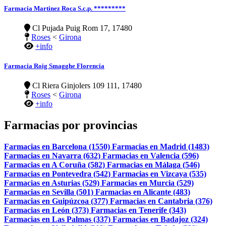
Farmacia Martinez Roca S.c.p. *********
Cl Pujada Puig Rom 17, 17480
Roses
<
Girona
+info
Farmacia Roig Smagghe Florencia
Cl Riera Ginjolers 109 111, 17480
Roses
<
Girona
+info
Farmacias por provincias
Farmacias en Barcelona (1550)
Farmacias en Madrid (1483)
Farmacias en Navarra (632)
Farmacias en Valencia (596)
Farmacias en A Coruña (582)
Farmacias en Málaga (546)
Farmacias en Pontevedra (542)
Farmacias en Vizcaya (535)
Farmacias en Asturias (529)
Farmacias en Murcia (529)
Farmacias en Sevilla (501)
Farmacias en Alicante (483)
Farmacias en Guipúzcoa (377)
Farmacias en Cantabria (376)
Farmacias en León (373)
Farmacias en Tenerife (343)
Farmacias en Las Palmas (337)
Farmacias en Badajoz (324)