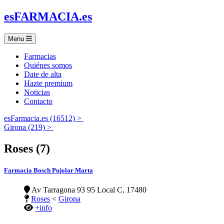
es
FARMACIA
.es
Menu
Farmacias
Quiénes somos
Date de alta
Hazte premium
Noticias
Contacto
esFarmacia.es (16512) >
Girona (219) >
Roses (7)
Farmacia Bosch Pujolar Marta
Av Tarragona 93 95 Local C, 17480
Roses
<
Girona
+info