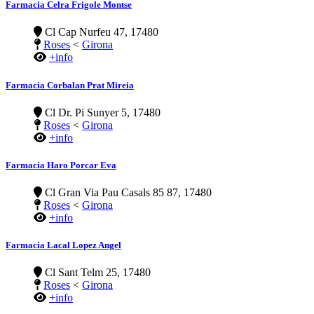
Farmacia Celra Frigole Montse
Cl Cap Nurfeu 47, 17480
Roses
<
Girona
+info
Farmacia Corbalan Prat Mireia
Cl Dr. Pi Sunyer 5, 17480
Roses
<
Girona
+info
Farmacia Haro Porcar Eva
Cl Gran Via Pau Casals 85 87, 17480
Roses
<
Girona
+info
Farmacia Lacal Lopez Angel
Cl Sant Telm 25, 17480
Roses
<
Girona
+info