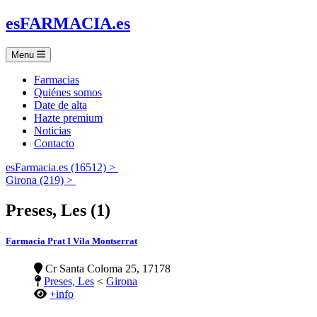
es
FARMACIA
.es
Menu
Farmacias
Quiénes somos
Date de alta
Hazte premium
Noticias
Contacto
esFarmacia.es (16512) >
Girona (219) >
Preses, Les (1)
Farmacia Prat I Vila Montserrat
Cr Santa Coloma 25, 17178
Preses, Les
<
Girona
+info