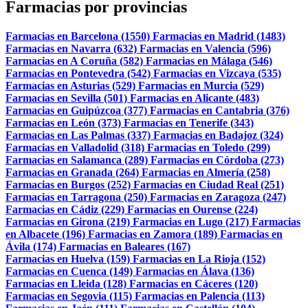
Farmacias por provincias
Farmacias en Barcelona (1550)
Farmacias en Madrid (1483)
Farmacias en Navarra (632)
Farmacias en Valencia (596)
Farmacias en A Coruña (582)
Farmacias en Málaga (546)
Farmacias en Pontevedra (542)
Farmacias en Vizcaya (535)
Farmacias en Asturias (529)
Farmacias en Murcia (529)
Farmacias en Sevilla (501)
Farmacias en Alicante (483)
Farmacias en Guipúzcoa (377)
Farmacias en Cantabria (376)
Farmacias en León (373)
Farmacias en Tenerife (343)
Farmacias en Las Palmas (337)
Farmacias en Badajoz (324)
Farmacias en Valladolid (318)
Farmacias en Toledo (299)
Farmacias en Salamanca (289)
Farmacias en Córdoba (273)
Farmacias en Granada (264)
Farmacias en Almería (258)
Farmacias en Burgos (252)
Farmacias en Ciudad Real (251)
Farmacias en Tarragona (250)
Farmacias en Zaragoza (247)
Farmacias en Cádiz (229)
Farmacias en Ourense (224)
Farmacias en Girona (219)
Farmacias en Lugo (217)
Farmacias
en Albacete (196)
Farmacias en Zamora (189)
Farmacias en
Ávila (174)
Farmacias en Baleares (167)
Farmacias en Huelva (159)
Farmacias en La Rioja (152)
Farmacias en Cuenca (149)
Farmacias en Álava (136)
Farmacias en Lleida (128)
Farmacias en Cáceres (120)
Farmacias en Segovia (115)
Farmacias en Palencia (113)