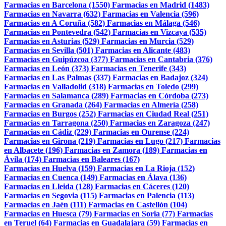
Farmacias en Barcelona (1550)
Farmacias en Madrid (1483)
Farmacias en Navarra (632)
Farmacias en Valencia (596)
Farmacias en A Coruña (582)
Farmacias en Málaga (546)
Farmacias en Pontevedra (542)
Farmacias en Vizcaya (535)
Farmacias en Asturias (529)
Farmacias en Murcia (529)
Farmacias en Sevilla (501)
Farmacias en Alicante (483)
Farmacias en Guipúzcoa (377)
Farmacias en Cantabria (376)
Farmacias en León (373)
Farmacias en Tenerife (343)
Farmacias en Las Palmas (337)
Farmacias en Badajoz (324)
Farmacias en Valladolid (318)
Farmacias en Toledo (299)
Farmacias en Salamanca (289)
Farmacias en Córdoba (273)
Farmacias en Granada (264)
Farmacias en Almería (258)
Farmacias en Burgos (252)
Farmacias en Ciudad Real (251)
Farmacias en Tarragona (250)
Farmacias en Zaragoza (247)
Farmacias en Cádiz (229)
Farmacias en Ourense (224)
Farmacias en Girona (219)
Farmacias en Lugo (217)
Farmacias
en Albacete (196)
Farmacias en Zamora (189)
Farmacias en
Ávila (174)
Farmacias en Baleares (167)
Farmacias en Huelva (159)
Farmacias en La Rioja (152)
Farmacias en Cuenca (149)
Farmacias en Álava (136)
Farmacias en Lleida (128)
Farmacias en Cáceres (120)
Farmacias en Segovia (115)
Farmacias en Palencia (113)
Farmacias en Jaén (111)
Farmacias en Castellón (104)
Farmacias en Huesca (79)
Farmacias en Soria (77)
Farmacias
en Teruel (64)
Farmacias en Guadalajara (59)
Farmacias en