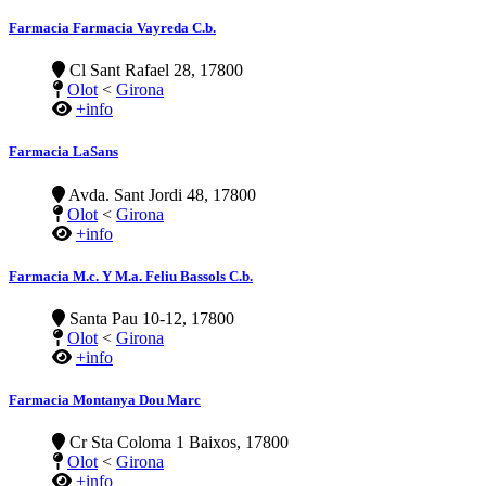
Farmacia Farmacia Vayreda C.b.
Cl Sant Rafael 28, 17800
Olot
<
Girona
+info
Farmacia LaSans
Avda. Sant Jordi 48, 17800
Olot
<
Girona
+info
Farmacia M.c. Y M.a. Feliu Bassols C.b.
Santa Pau 10-12, 17800
Olot
<
Girona
+info
Farmacia Montanya Dou Marc
Cr Sta Coloma 1 Baixos, 17800
Olot
<
Girona
+info