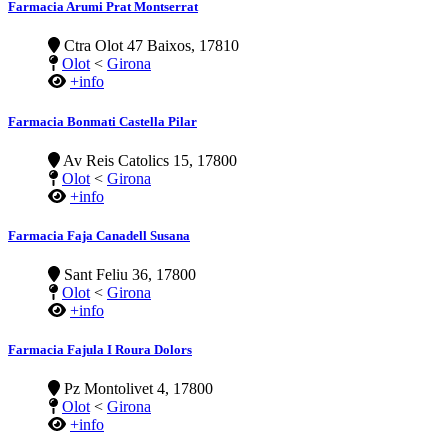
Farmacia Arumi Prat Montserrat
Ctra Olot 47 Baixos, 17810
Olot
<
Girona
+info
Farmacia Bonmati Castella Pilar
Av Reis Catolics 15, 17800
Olot
<
Girona
+info
Farmacia Faja Canadell Susana
Sant Feliu 36, 17800
Olot
<
Girona
+info
Farmacia Fajula I Roura Dolors
Pz Montolivet 4, 17800
Olot
<
Girona
+info