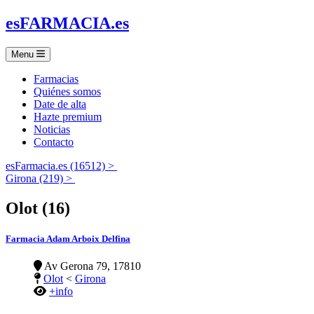
es
FARMACIA
.es
Menu
Farmacias
Quiénes somos
Date de alta
Hazte premium
Noticias
Contacto
esFarmacia.es (16512) >
Girona (219) >
Olot (16)
Farmacia Adam Arboix Delfina
Av Gerona 79, 17810
Olot
<
Girona
+info