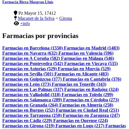
Farmacia Riera Masgrau Lluis
Pz Mayor 15, 17412
Maçanet de la Selva
<
Girona
+info
Farmacias por provincias
Farmacias en Barcelona (1550)
Farmacias en Madrid (1483)
Farmacias en Navarra (632)
Farmacias en Valencia (596)
Farmacias en A Coruña (582)
Farmacias en Málaga (546)
Farmacias en Pontevedra (542)
Farmacias en Vizcaya (535)
Farmacias en Asturias (529)
Farmacias en Murcia (529)
Farmacias en Sevilla (501)
Farmacias en Alicante (483)
Farmacias en Guipúzcoa (377)
Farmacias en Cantabria (376)
Farmacias en León (373)
Farmacias en Tenerife (343)
Farmacias en Las Palmas (337)
Farmacias en Badajoz (324)
Farmacias en Valladolid (318)
Farmacias en Toledo (299)
Farmacias en Salamanca (289)
Farmacias en Córdoba (273)
Farmacias en Granada (264)
Farmacias en Almería (258)
Farmacias en Burgos (252)
Farmacias en Ciudad Real (251)
Farmacias en Tarragona (250)
Farmacias en Zaragoza (247)
Farmacias en Cádiz (229)
Farmacias en Ourense (224)
Farmacias en Girona (219)
Farmacias en Lugo (217)
Farmacias