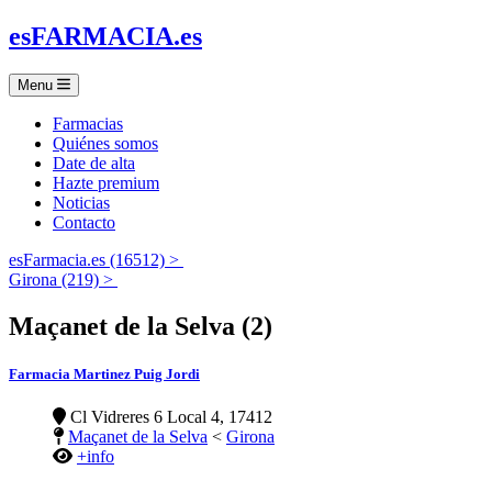
es
FARMACIA
.es
Menu
Farmacias
Quiénes somos
Date de alta
Hazte premium
Noticias
Contacto
esFarmacia.es (16512) >
Girona (219) >
Maçanet de la Selva (2)
Farmacia Martinez Puig Jordi
Cl Vidreres 6 Local 4, 17412
Maçanet de la Selva
<
Girona
+info