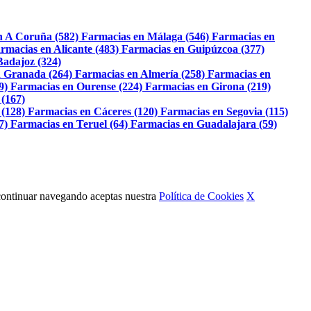
n A Coruña (582)
Farmacias en Málaga (546)
Farmacias en
rmacias en Alicante (483)
Farmacias en Guipúzcoa (377)
Badajoz (324)
 Granada (264)
Farmacias en Almería (258)
Farmacias en
9)
Farmacias en Ourense (224)
Farmacias en Girona (219)
 (167)
 (128)
Farmacias en Cáceres (120)
Farmacias en Segovia (115)
7)
Farmacias en Teruel (64)
Farmacias en Guadalajara (59)
Al continuar navegando aceptas nuestra
Política de Cookies
X