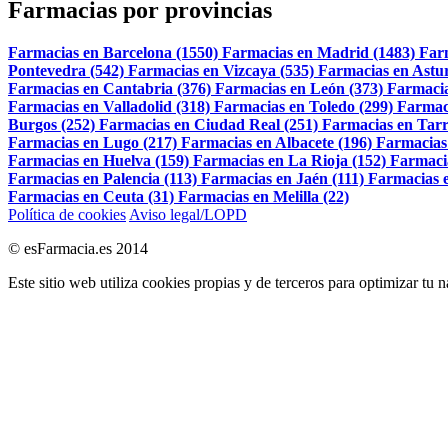
Farmacias por provincias
Farmacias en Barcelona (1550)
Farmacias en Madrid (1483)
Far
Pontevedra (542)
Farmacias en Vizcaya (535)
Farmacias en Astur
Farmacias en Cantabria (376)
Farmacias en León (373)
Farmacia
Farmacias en Valladolid (318)
Farmacias en Toledo (299)
Farmac
Burgos (252)
Farmacias en Ciudad Real (251)
Farmacias en Tarr
Farmacias en Lugo (217)
Farmacias en Albacete (196)
Farmacias
Farmacias en Huelva (159)
Farmacias en La Rioja (152)
Farmaci
Farmacias en Palencia (113)
Farmacias en Jaén (111)
Farmacias e
Farmacias en Ceuta (31)
Farmacias en Melilla (22)
Política de cookies
Aviso legal/LOPD
© esFarmacia.es 2014
Este sitio web utiliza cookies propias y de terceros para optimizar tu 