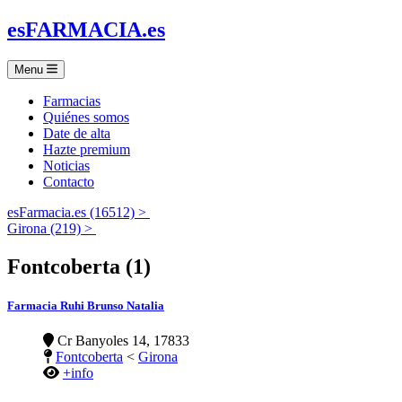
es
FARMACIA
.es
Menu
Farmacias
Quiénes somos
Date de alta
Hazte premium
Noticias
Contacto
esFarmacia.es (16512) >
Girona (219) >
Fontcoberta (1)
Farmacia Ruhi Brunso Natalia
Cr Banyoles 14, 17833
Fontcoberta
<
Girona
+info