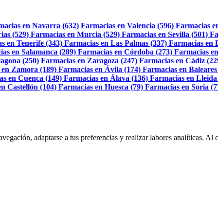
macias en Navarra (632)
Farmacias en Valencia (596)
Farmacias e
ias (529)
Farmacias en Murcia (529)
Farmacias en Sevilla (501)
Fa
s en Tenerife (343)
Farmacias en Las Palmas (337)
Farmacias en 
ias en Salamanca (289)
Farmacias en Córdoba (273)
Farmacias en
agona (250)
Farmacias en Zaragoza (247)
Farmacias en Cádiz (22
 en Zamora (189)
Farmacias en Ávila (174)
Farmacias en Baleares
as en Cuenca (149)
Farmacias en Álava (136)
Farmacias en Lleida
n Castellón (104)
Farmacias en Huesca (79)
Farmacias en Soria (7
navegación, adaptarse a tus preferencias y realizar labores analíticas. 