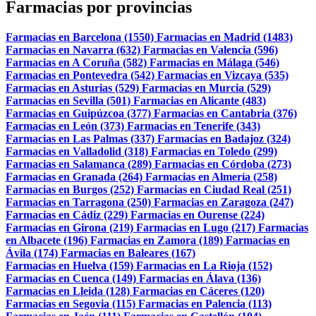
Farmacias por provincias
Farmacias en Barcelona (1550)
Farmacias en Madrid (1483)
Farmacias en Navarra (632)
Farmacias en Valencia (596)
Farmacias en A Coruña (582)
Farmacias en Málaga (546)
Farmacias en Pontevedra (542)
Farmacias en Vizcaya (535)
Farmacias en Asturias (529)
Farmacias en Murcia (529)
Farmacias en Sevilla (501)
Farmacias en Alicante (483)
Farmacias en Guipúzcoa (377)
Farmacias en Cantabria (376)
Farmacias en León (373)
Farmacias en Tenerife (343)
Farmacias en Las Palmas (337)
Farmacias en Badajoz (324)
Farmacias en Valladolid (318)
Farmacias en Toledo (299)
Farmacias en Salamanca (289)
Farmacias en Córdoba (273)
Farmacias en Granada (264)
Farmacias en Almería (258)
Farmacias en Burgos (252)
Farmacias en Ciudad Real (251)
Farmacias en Tarragona (250)
Farmacias en Zaragoza (247)
Farmacias en Cádiz (229)
Farmacias en Ourense (224)
Farmacias en Girona (219)
Farmacias en Lugo (217)
Farmacias
en Albacete (196)
Farmacias en Zamora (189)
Farmacias en
Ávila (174)
Farmacias en Baleares (167)
Farmacias en Huelva (159)
Farmacias en La Rioja (152)
Farmacias en Cuenca (149)
Farmacias en Álava (136)
Farmacias en Lleida (128)
Farmacias en Cáceres (120)
Farmacias en Segovia (115)
Farmacias en Palencia (113)