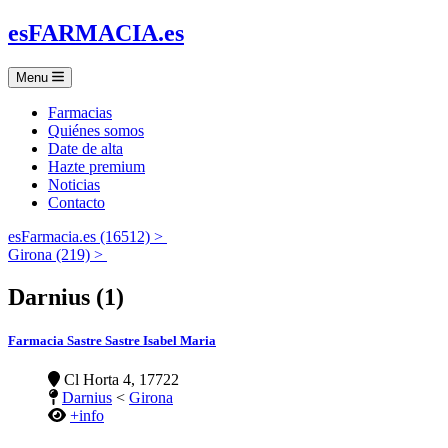
es
FARMACIA
.es
Menu
Farmacias
Quiénes somos
Date de alta
Hazte premium
Noticias
Contacto
esFarmacia.es (16512) >
Girona (219) >
Darnius (1)
Farmacia Sastre Sastre Isabel Maria
Cl Horta 4, 17722
Darnius
<
Girona
+info