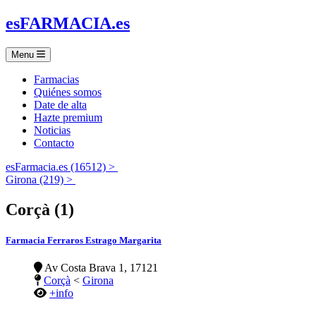
es
FARMACIA
.es
Menu
Farmacias
Quiénes somos
Date de alta
Hazte premium
Noticias
Contacto
esFarmacia.es (16512) >
Girona (219) >
Corçà (1)
Farmacia Ferraros Estrago Margarita
Av Costa Brava 1, 17121
Corçà
<
Girona
+info