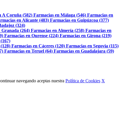
n A Coruña (582)
Farmacias en Málaga (546)
Farmacias en
rmacias en Alicante (483)
Farmacias en Guipúzcoa (377)
Badajoz (324)
 Granada (264)
Farmacias en Almería (258)
Farmacias en
9)
Farmacias en Ourense (224)
Farmacias en Girona (219)
 (167)
 (128)
Farmacias en Cáceres (120)
Farmacias en Segovia (115)
7)
Farmacias en Teruel (64)
Farmacias en Guadalajara (59)
Al continuar navegando aceptas nuestra
Política de Cookies
X