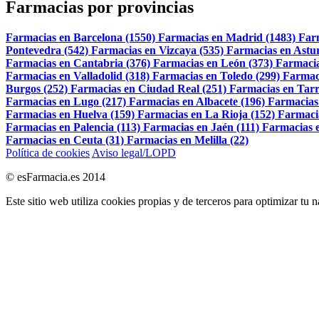
Farmacias por provincias
Farmacias en Barcelona (1550)
Farmacias en Madrid (1483)
Far
Pontevedra (542)
Farmacias en Vizcaya (535)
Farmacias en Astur
Farmacias en Cantabria (376)
Farmacias en León (373)
Farmacia
Farmacias en Valladolid (318)
Farmacias en Toledo (299)
Farmac
Burgos (252)
Farmacias en Ciudad Real (251)
Farmacias en Tarr
Farmacias en Lugo (217)
Farmacias en Albacete (196)
Farmacias
Farmacias en Huelva (159)
Farmacias en La Rioja (152)
Farmaci
Farmacias en Palencia (113)
Farmacias en Jaén (111)
Farmacias e
Farmacias en Ceuta (31)
Farmacias en Melilla (22)
Política de cookies
Aviso legal/LOPD
© esFarmacia.es 2014
Este sitio web utiliza cookies propias y de terceros para optimizar tu 