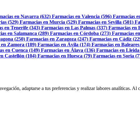
macias en Navarra (632)
Farmacias en Valencia (596)
Farmacias e
ias (529)
Farmacias en Murcia (529)
Farmacias en Sevilla (501)
Fa
s en Tenerife (343)
Farmacias en Las Palmas (337)
Farmacias en 
ias en Salamanca (289)
Farmacias en Córdoba (273)
Farmacias en
agona (250)
Farmacias en Zaragoza (247)
Farmacias en Cádiz (22
 en Zamora (189)
Farmacias en Ávila (174)
Farmacias en Baleares
as en Cuenca (149)
Farmacias en Álava (136)
Farmacias en Lleida
n Castellón (104)
Farmacias en Huesca (79)
Farmacias en Soria (7
navegación, adaptarse a tus preferencias y realizar labores analíticas. 