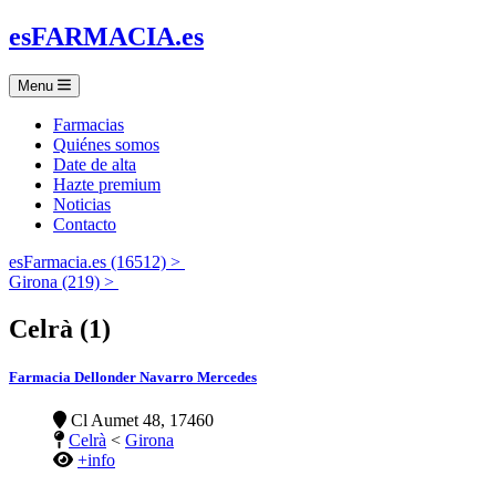
es
FARMACIA
.es
Menu
Farmacias
Quiénes somos
Date de alta
Hazte premium
Noticias
Contacto
esFarmacia.es (16512) >
Girona (219) >
Celrà (1)
Farmacia Dellonder Navarro Mercedes
Cl Aumet 48, 17460
Celrà
<
Girona
+info