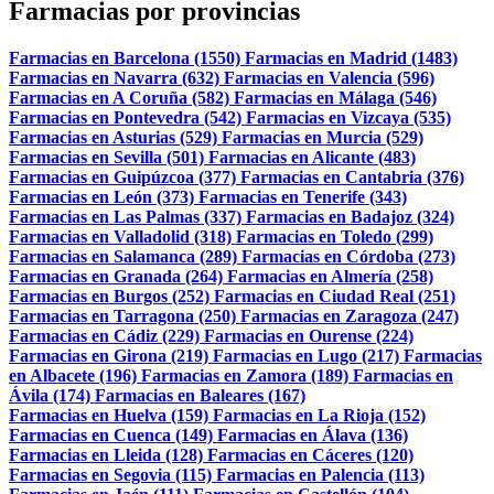
Farmacias por provincias
Farmacias en Barcelona (1550)
Farmacias en Madrid (1483)
Farmacias en Navarra (632)
Farmacias en Valencia (596)
Farmacias en A Coruña (582)
Farmacias en Málaga (546)
Farmacias en Pontevedra (542)
Farmacias en Vizcaya (535)
Farmacias en Asturias (529)
Farmacias en Murcia (529)
Farmacias en Sevilla (501)
Farmacias en Alicante (483)
Farmacias en Guipúzcoa (377)
Farmacias en Cantabria (376)
Farmacias en León (373)
Farmacias en Tenerife (343)
Farmacias en Las Palmas (337)
Farmacias en Badajoz (324)
Farmacias en Valladolid (318)
Farmacias en Toledo (299)
Farmacias en Salamanca (289)
Farmacias en Córdoba (273)
Farmacias en Granada (264)
Farmacias en Almería (258)
Farmacias en Burgos (252)
Farmacias en Ciudad Real (251)
Farmacias en Tarragona (250)
Farmacias en Zaragoza (247)
Farmacias en Cádiz (229)
Farmacias en Ourense (224)
Farmacias en Girona (219)
Farmacias en Lugo (217)
Farmacias
en Albacete (196)
Farmacias en Zamora (189)
Farmacias en
Ávila (174)
Farmacias en Baleares (167)
Farmacias en Huelva (159)
Farmacias en La Rioja (152)
Farmacias en Cuenca (149)
Farmacias en Álava (136)
Farmacias en Lleida (128)
Farmacias en Cáceres (120)
Farmacias en Segovia (115)
Farmacias en Palencia (113)