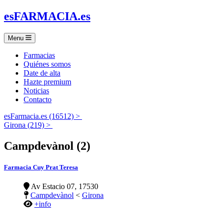
es
FARMACIA
.es
Menu
Farmacias
Quiénes somos
Date de alta
Hazte premium
Noticias
Contacto
esFarmacia.es (16512) >
Girona (219) >
Campdevànol (2)
Farmacia Cuy Prat Teresa
Av Estacio 07, 17530
Campdevànol
<
Girona
+info