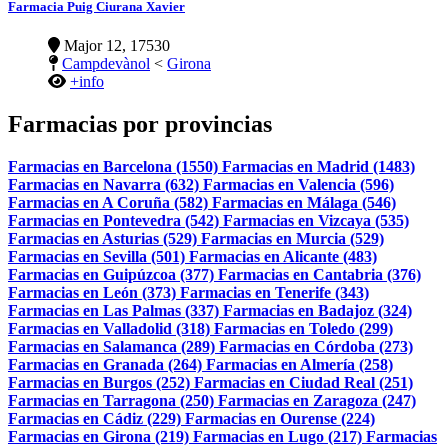
Farmacia Puig Ciurana Xavier
Major 12, 17530
Campdevànol
<
Girona
+info
Farmacias por provincias
Farmacias en Barcelona (1550)
Farmacias en Madrid (1483)
Farmacias en Navarra (632)
Farmacias en Valencia (596)
Farmacias en A Coruña (582)
Farmacias en Málaga (546)
Farmacias en Pontevedra (542)
Farmacias en Vizcaya (535)
Farmacias en Asturias (529)
Farmacias en Murcia (529)
Farmacias en Sevilla (501)
Farmacias en Alicante (483)
Farmacias en Guipúzcoa (377)
Farmacias en Cantabria (376)
Farmacias en León (373)
Farmacias en Tenerife (343)
Farmacias en Las Palmas (337)
Farmacias en Badajoz (324)
Farmacias en Valladolid (318)
Farmacias en Toledo (299)
Farmacias en Salamanca (289)
Farmacias en Córdoba (273)
Farmacias en Granada (264)
Farmacias en Almería (258)
Farmacias en Burgos (252)
Farmacias en Ciudad Real (251)
Farmacias en Tarragona (250)
Farmacias en Zaragoza (247)
Farmacias en Cádiz (229)
Farmacias en Ourense (224)
Farmacias en Girona (219)
Farmacias en Lugo (217)
Farmacias