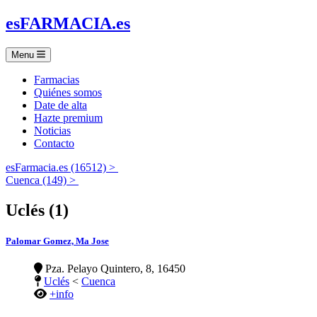
es
FARMACIA
.es
Menu
Farmacias
Quiénes somos
Date de alta
Hazte premium
Noticias
Contacto
esFarmacia.es (16512) >
Cuenca (149) >
Uclés (1)
Palomar Gomez, Ma Jose
Pza. Pelayo Quintero, 8, 16450
Uclés
<
Cuenca
+info