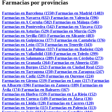
Farmacias por provincias
Farmacias en Barcelona (1550)
Farmacias en Madrid (1483)
Farmacias en Navarra (632)
Farmacias en Valencia (596)
Farmacias en A Coruña (582)
Farmacias en Málaga (546)
Farmacias en Pontevedra (542)
Farmacias en Vizcaya (535)
Farmacias en Asturias (529)
Farmacias en Murcia (529)
Farmacias en Sevilla (501)
Farmacias en Alicante (483)
Farmacias en Guipúzcoa (377)
Farmacias en Cantabria (376)
Farmacias en León (373)
Farmacias en Tenerife (343)
Farmacias en Las Palmas (337)
Farmacias en Badajoz (324)
Farmacias en Valladolid (318)
Farmacias en Toledo (299)
Farmacias en Salamanca (289)
Farmacias en Córdoba (273)
Farmacias en Granada (264)
Farmacias en Almería (258)
Farmacias en Burgos (252)
Farmacias en Ciudad Real (251)
Farmacias en Tarragona (250)
Farmacias en Zaragoza (247)
Farmacias en Cádiz (229)
Farmacias en Ourense (224)
Farmacias en Girona (219)
Farmacias en Lugo (217)
Farmacias
en Albacete (196)
Farmacias en Zamora (189)
Farmacias en
Ávila (174)
Farmacias en Baleares (167)
Farmacias en Huelva (159)
Farmacias en La Rioja (152)
Farmacias en Cuenca (149)
Farmacias en Álava (136)
Farmacias en Lleida (128)
Farmacias en Cáceres (120)
Farmacias en Segovia (115)
Farmacias en Palencia (113)