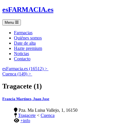
es
FARMACIA
.es
Menu
Farmacias
Quiénes somos
Date de alta
Hazte premium
Noticias
Contacto
esFarmacia.es (16512) >
Cuenca (149) >
Tragacete (1)
Francia Martinez, Juan Jose
Pza. Ma Luisa Vallejo, 1, 16150
Tragacete
<
Cuenca
+info