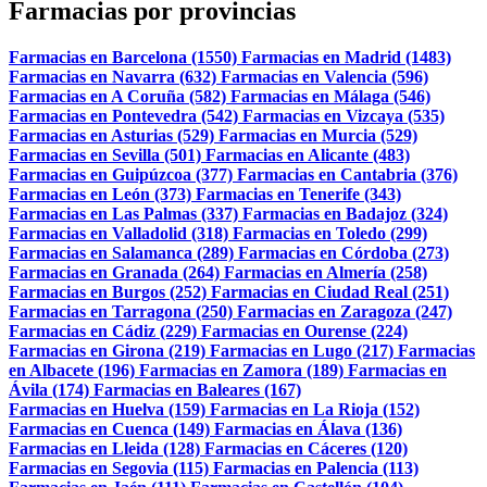
Farmacias por provincias
Farmacias en Barcelona (1550)
Farmacias en Madrid (1483)
Farmacias en Navarra (632)
Farmacias en Valencia (596)
Farmacias en A Coruña (582)
Farmacias en Málaga (546)
Farmacias en Pontevedra (542)
Farmacias en Vizcaya (535)
Farmacias en Asturias (529)
Farmacias en Murcia (529)
Farmacias en Sevilla (501)
Farmacias en Alicante (483)
Farmacias en Guipúzcoa (377)
Farmacias en Cantabria (376)
Farmacias en León (373)
Farmacias en Tenerife (343)
Farmacias en Las Palmas (337)
Farmacias en Badajoz (324)
Farmacias en Valladolid (318)
Farmacias en Toledo (299)
Farmacias en Salamanca (289)
Farmacias en Córdoba (273)
Farmacias en Granada (264)
Farmacias en Almería (258)
Farmacias en Burgos (252)
Farmacias en Ciudad Real (251)
Farmacias en Tarragona (250)
Farmacias en Zaragoza (247)
Farmacias en Cádiz (229)
Farmacias en Ourense (224)
Farmacias en Girona (219)
Farmacias en Lugo (217)
Farmacias
en Albacete (196)
Farmacias en Zamora (189)
Farmacias en
Ávila (174)
Farmacias en Baleares (167)
Farmacias en Huelva (159)
Farmacias en La Rioja (152)
Farmacias en Cuenca (149)
Farmacias en Álava (136)
Farmacias en Lleida (128)
Farmacias en Cáceres (120)
Farmacias en Segovia (115)
Farmacias en Palencia (113)